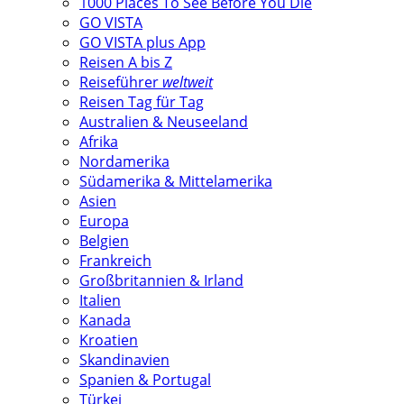
1000 Places To See Before You Die
GO VISTA
GO VISTA plus App
Reisen A bis Z
Reiseführer
weltweit
Reisen Tag für Tag
Australien & Neuseeland
Afrika
Nordamerika
Südamerika & Mittelamerika
Asien
Europa
Belgien
Frankreich
Großbritannien & Irland
Italien
Kanada
Kroatien
Skandinavien
Spanien & Portugal
Türkei