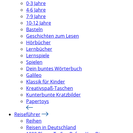
0-3 Jahre
4-6 Jahre
7-9 Jahre
10-12 Jahre
Basteln
Geschichten zum Lesen
Hörbücher
Lernbücher
Lernspiele
Spielen
Dein buntes Wörterbuch
Galileo
Klassik für Kinder
Kreativspaß-Taschen
Kunterbunte Kratzbilder
Papertoys
Reiseführer
Reihen
Reisen in Deutschland