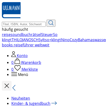
zum
Hauptinhalt
springen
häufig gesucht
reise
soundbuch
rätsel
Steuer
So
klingt
THILO
JANOSCH
Sylt
so+klingt
Nino
Cozy
Bahamas
wasse
books reiseführer weltweit
Konto
0
Warenkorb
0
Merkliste
Menü
Neuheiten
Kinder- & Jugendbuch