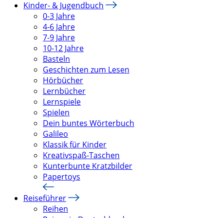
Kinder- & Jugendbuch
0-3 Jahre
4-6 Jahre
7-9 Jahre
10-12 Jahre
Basteln
Geschichten zum Lesen
Hörbücher
Lernbücher
Lernspiele
Spielen
Dein buntes Wörterbuch
Galileo
Klassik für Kinder
Kreativspaß-Taschen
Kunterbunte Kratzbilder
Papertoys
Reiseführer
Reihen