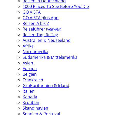
Reisen in Deutschland
1000 Places To See Before You Die
GO VISTA
GO VISTA plus App
Reisen A bis Z
Reiseführer
weltweit
Reisen Tag für Tag
Australien & Neuseeland
Afrika
Nordamerika
Südamerika & Mittelamerika
Asien
Europa
Belgien
Frankreich
Großbritannien & Irland
Italien
Kanada
Kroatien
Skandinavien
Spanien & Portugal