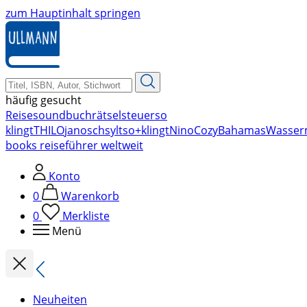
zum Hauptinhalt springen
häufig gesucht
Reise
soundbuch
rätsel
steuer
so
klingt
THILO
janosch
sylt
so+klingt
Nino
Cozy
Bahamas
Wasser
books reiseführer weltweit
Konto
0
Warenkorb
0
Merkliste
Menü
Neuheiten