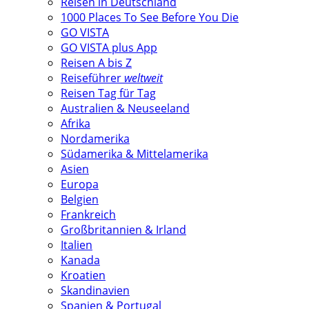
Reisen in Deutschland
1000 Places To See Before You Die
GO VISTA
GO VISTA plus App
Reisen A bis Z
Reiseführer
weltweit
Reisen Tag für Tag
Australien & Neuseeland
Afrika
Nordamerika
Südamerika & Mittelamerika
Asien
Europa
Belgien
Frankreich
Großbritannien & Irland
Italien
Kanada
Kroatien
Skandinavien
Spanien & Portugal