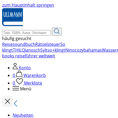
zum Hauptinhalt springen
häufig gesucht
Reise
soundbuch
Rätsel
steuer
So
klingt
THILO
Janosch
Sylt
so+klingt
Nino
cozy
bahamas
Wasser
books reiseführer weltweit
Konto
0
Warenkorb
0
Merkliste
Menü
Neuheiten