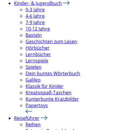
Kinder- & Jugendbuch
0-3 Jahre
4-6 Jahre
7-9 Jahre
10-12 Jahre
Basteln
Geschichten zum Lesen
Hörbücher
Lernbücher
Lernspiele
Spielen
Dein buntes Wörterbuch
Galileo
Klassik für Kinder
Kreativspaß-Taschen
Kunterbunte Kratzbilder
Papertoys
Reiseführer
Reihen