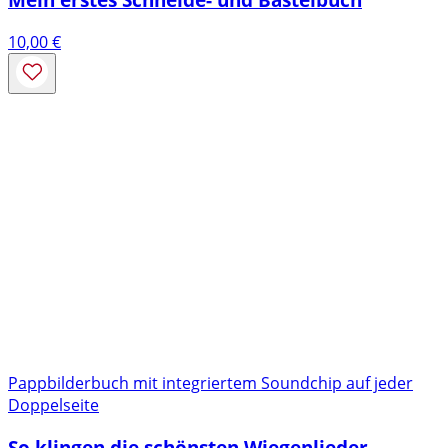
10,00
€
Pappbilderbuch mit integriertem Soundchip auf jeder
Doppelseite
So klingen die schönsten Wiegenlieder