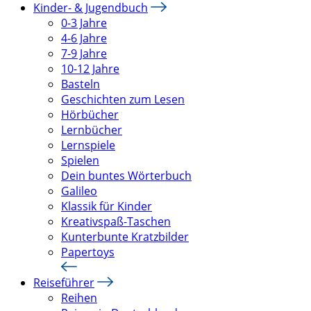
Kinder- & Jugendbuch
0-3 Jahre
4-6 Jahre
7-9 Jahre
10-12 Jahre
Basteln
Geschichten zum Lesen
Hörbücher
Lernbücher
Lernspiele
Spielen
Dein buntes Wörterbuch
Galileo
Klassik für Kinder
Kreativspaß-Taschen
Kunterbunte Kratzbilder
Papertoys
Reiseführer
Reihen