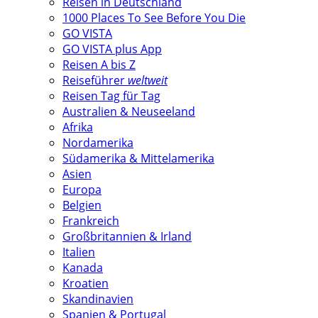
Reisen in Deutschland
1000 Places To See Before You Die
GO VISTA
GO VISTA plus App
Reisen A bis Z
Reiseführer
weltweit
Reisen Tag für Tag
Australien & Neuseeland
Afrika
Nordamerika
Südamerika & Mittelamerika
Asien
Europa
Belgien
Frankreich
Großbritannien & Irland
Italien
Kanada
Kroatien
Skandinavien
Spanien & Portugal