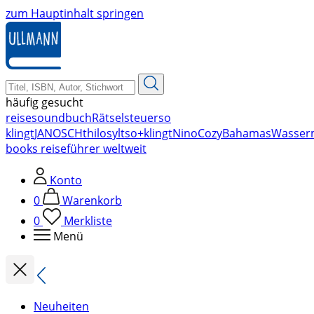
zum Hauptinhalt springen
häufig gesucht
reise
soundbuch
Rätsel
steuer
so
klingt
JANOSCH
thilo
sylt
so+klingt
Nino
Cozy
Bahamas
Wasser
books reiseführer weltweit
Konto
0
Warenkorb
0
Merkliste
Menü
Neuheiten