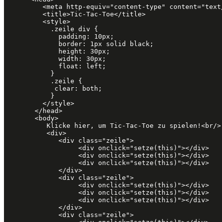
      <meta http-equiv="content-type" content="text/html; charset=utf-8"/>

      <title>Tic-Tac-Toe</title>

      <style> 

        .zeile div {

          padding: 10px;

          border: 1px solid black;

          height: 30px;

          width: 30px;

	  float: left;

        }

        .zeile {

         clear: both;

        }

      </style>

    </head>

    <body>

       Klicke hier, um Tic-Tac-Toe zu spielen!<br/>

       <div>

          <div class="zeile">

               <div onclick="setze(this)"></div>

               <div onclick="setze(this)"></div>

               <div onclick="setze(this)"></div>

          </div>

          <div class="zeile">

               <div onclick="setze(this)"></div>

               <div onclick="setze(this)"></div>

               <div onclick="setze(this)"></div>

          </div>

          <div class="zeile">
