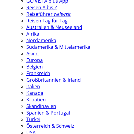
GO VISTA plus App
Reisen A bis Z
Reiseführer
weltweit
Reisen Tag für Tag
Australien & Neuseeland
Afrika
Nordamerika
Südamerika & Mittelamerika
Asien
Europa
Belgien
Frankreich
Großbritannien & Irland
Italien
Kanada
Kroatien
Skandinavien
Spanien & Portugal
Türkei
Österreich & Schweiz
USA