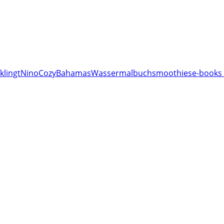
klingt
Nino
Cozy
Bahamas
Wassermalbuch
smoothies
e-books 