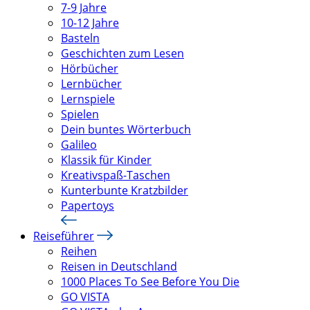
7-9 Jahre
10-12 Jahre
Basteln
Geschichten zum Lesen
Hörbücher
Lernbücher
Lernspiele
Spielen
Dein buntes Wörterbuch
Galileo
Klassik für Kinder
Kreativspaß-Taschen
Kunterbunte Kratzbilder
Papertoys
Reiseführer
Reihen
Reisen in Deutschland
1000 Places To See Before You Die
GO VISTA