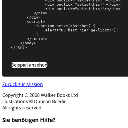
               <div onclick="setze(this)"></div>

               <div onclick="setze(this)"></div>

               <div onclick="setze(this)"></div>

          </div>

       </div>

       <script>

           function setze(kästchen) {

               alert("Du hast hier geklickt!");

           }

       </script>

    </body>

Beispiel ansehen
Zurück zur Mission
Copyright © 2008 Walker Books Ltd
Illustrations © Duncan Beedie
All rights reserved.
Sie benötigen Hilfe?