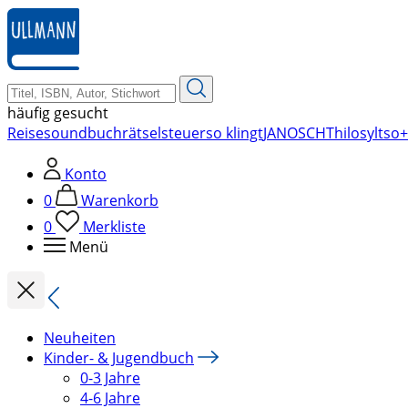
zum
Hauptinhalt
springen
häufig gesucht
Reise
soundbuch
rätsel
steuer
so klingt
JANOSCH
Thilo
sylt
so+
Konto
0
Warenkorb
0
Merkliste
Menü
Neuheiten
Kinder- & Jugendbuch
0-3 Jahre
4-6 Jahre