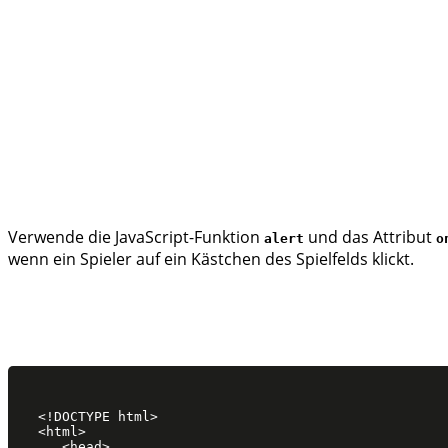
Verwende die JavaScript-Funktion
und das Attribut
alert
o
wenn ein Spieler auf ein Kästchen des Spielfelds klickt.
<!DOCTYPE html>

<html>

   <head>
