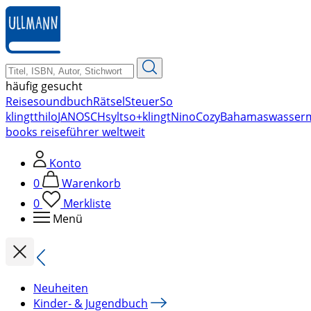
zum
Hauptinhalt
springen
häufig gesucht
Reise
soundbuch
Rätsel
Steuer
So
klingt
thilo
JANOSCH
sylt
so+klingt
Nino
Cozy
Bahamas
wasser
books reiseführer weltweit
Konto
0
Warenkorb
0
Merkliste
Menü
Neuheiten
Kinder- & Jugendbuch