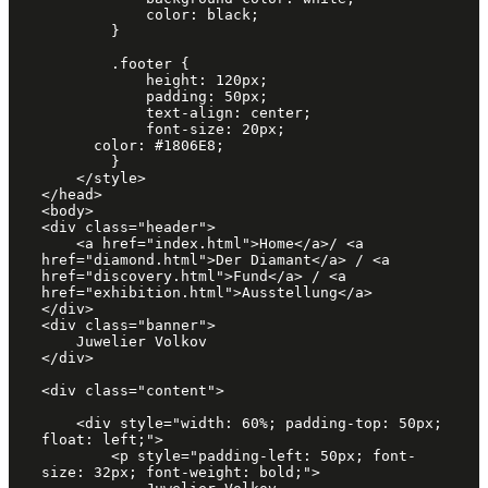
            color: black;

        }

        .footer {

            height: 120px;

            padding: 50px;

            text-align: center;

            font-size: 20px;

      color: #1806E8;

        }

    </style>

</head>

<body>

<div class="header">

    <a href="index.html">Home</a>/ <a 
href="diamond.html">Der Diamant</a> / <a 
href="discovery.html">Fund</a> / <a 
href="exhibition.html">Ausstellung</a>

</div>

<div class="banner">

    Juwelier Volkov

</div>

<div class="content">

    <div style="width: 60%; padding-top: 50px; 
float: left;">

        <p style="padding-left: 50px; font-
size: 32px; font-weight: bold;">
