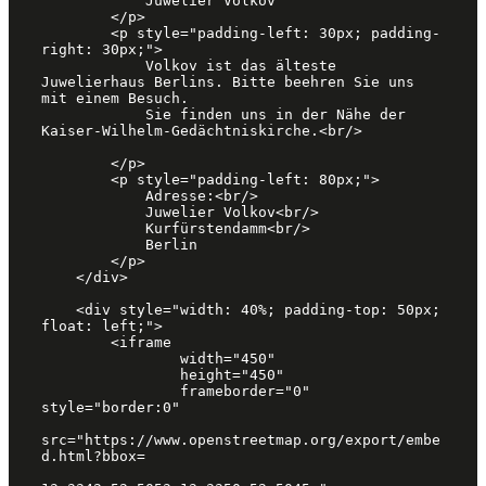
            Juwelier Volkov

        </p>

        <p style="padding-left: 30px; padding-
right: 30px;">

            Volkov ist das älteste 
Juwelierhaus Berlins. Bitte beehren Sie uns 
mit einem Besuch. 

            Sie finden uns in der Nähe der 
Kaiser-Wilhelm-Gedächtniskirche.<br/>

        </p>

        <p style="padding-left: 80px;">

            Adresse:<br/>

            Juwelier Volkov<br/>

            Kurfürstendamm<br/>

            Berlin

        </p>

    </div>

    <div style="width: 40%; padding-top: 50px; 
float: left;">

        <iframe

                width="450"

                height="450"

                frameborder="0" 
style="border:0"

src="https://www.openstreetmap.org/export/embe
d.html?bbox=
