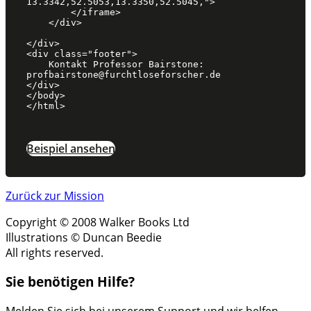
13.3342,52.5053,13.3350,52.5045,">

        </iframe>

    </div>

</div>

<div class="footer">

    Kontakt Professor Bairstone: 
profbairstone@furchtloseforscher.de

</div>

</body>

Beispiel ansehen
Zurück zur Mission
Copyright © 2008 Walker Books Ltd
Illustrations © Duncan Beedie
All rights reserved.
Sie benötigen Hilfe?