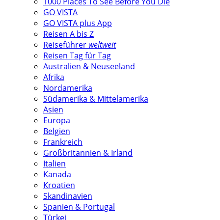
1000 Places To See Before You Die
GO VISTA
GO VISTA plus App
Reisen A bis Z
Reiseführer
weltweit
Reisen Tag für Tag
Australien & Neuseeland
Afrika
Nordamerika
Südamerika & Mittelamerika
Asien
Europa
Belgien
Frankreich
Großbritannien & Irland
Italien
Kanada
Kroatien
Skandinavien
Spanien & Portugal
Türkei