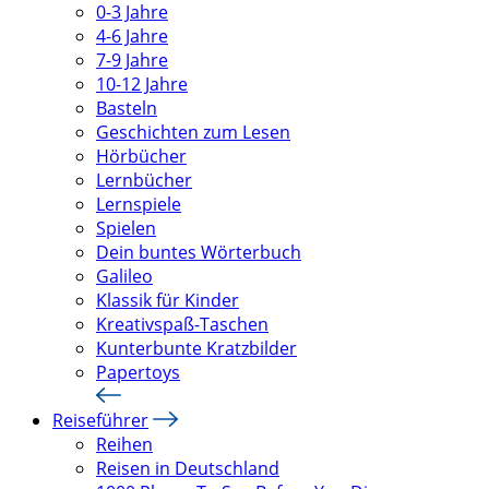
0-3 Jahre
4-6 Jahre
7-9 Jahre
10-12 Jahre
Basteln
Geschichten zum Lesen
Hörbücher
Lernbücher
Lernspiele
Spielen
Dein buntes Wörterbuch
Galileo
Klassik für Kinder
Kreativspaß-Taschen
Kunterbunte Kratzbilder
Papertoys
Reiseführer
Reihen
Reisen in Deutschland