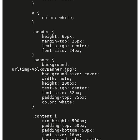
        }

        a {

            color: white;

        }

        .header {

            height: 65px;

            margin-top: 25px;

            text-align: center;

            font-size: 24px;

        }

        .banner {

            background: 
url(img/VolkovBanner.jpg);

            background-size: cover;

            width: auto;

            height: 200px;

            text-align: center;

            font-size: 52px;

            padding-top: 75px;

            color: white;

        }

        .content {

            min-height: 500px;

            padding-top: 50px;

            padding-bottom: 50px;

            font-size: 18px;

            background-color: white;
