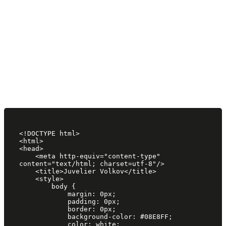
<!DOCTYPE html>

<html>

<head>

    <meta http-equiv="content-type" 
content="text/html; charset=utf-8"/>

    <title>Juvelier Volkov</title>

    <style>

        body {

            margin: 0px;

            padding: 0px;

            border: 0px;

            background-color: #08E8FF;

            color: white;
