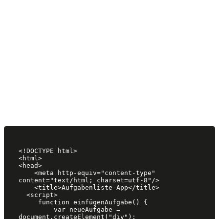
<!DOCTYPE html>

<html>

<head>

    <meta http-equiv="content-type" 
content="text/html; charset=utf-8"/>

    <title>Aufgabenliste-App</title>

  <script>

     function einfügenAufgabe() {

         var neueAufgabe = 
document.createElement("div");
