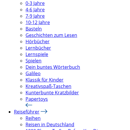
0-3 Jahre
4-6 Jahre
7-9 Jahre
10-12 Jahre
Basteln
Geschichten zum Lesen
Hörbücher
Lernbücher
Lernspiele
Spielen
Dein buntes Wörterbuch
Galileo
Klassik für Kinder
Kreativspaß-Taschen
Kunterbunte Kratzbilder
Papertoys
Reiseführer
Reihen
Reisen in Deutschland