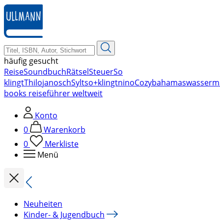
zum
Hauptinhalt
springen
häufig gesucht
Reise
Soundbuch
Rätsel
Steuer
So
klingt
Thilo
janosch
Sylt
so+klingt
nino
Cozy
bahamas
wasserm
books reiseführer weltweit
Konto
0
Warenkorb
0
Merkliste
Menü
Neuheiten
Kinder- & Jugendbuch