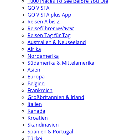
1000 Places To See Before You Die
GO VISTA
GO VISTA plus App
Reisen A bis Z
Reiseführer
weltweit
Reisen Tag für Tag
Australien & Neuseeland
Afrika
Nordamerika
Südamerika & Mittelamerika
Asien
Europa
Belgien
Frankreich
Großbritannien & Irland
Italien
Kanada
Kroatien
Skandinavien
Spanien & Portugal
Türkei