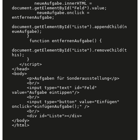
         neueAufgabe.innerHTML = 
document.getElementById("Feld").value;

          neueAufgabe.onclick = 
entfernenAufgabe;

document.getElementById("Liste").appendChild(n
eueAufgabe);

      }

       function entfernenAufgabe() {

document.getElementById("Liste").removeChild(t
his); 

      }

   </script>

</head>

<body>

      <p>Aufgaben für Sonderausstellung</p>

      <br/>

      <input type="text" id="Feld" 
value="Aufgabe eintippen"/>

      <br/>

      <input type="button" value="Einfügen" 
onclick="einfügenAufgabe();" />

      <br/>

      <div id="Liste"></div>

</body>

</html>