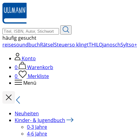
zum
Hauptinhalt
springen
häufig gesucht
reise
soundbuch
Rätsel
Steuer
so klingt
THILO
janosch
Sylt
so+
Konto
0
Warenkorb
0
Merkliste
Menü
Neuheiten
Kinder- & Jugendbuch
0-3 Jahre
4-6 Jahre