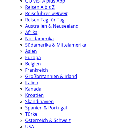
GO VISTA plus App
Reisen A bis Z
Reiseführer
weltweit
Reisen Tag für Tag
Australien & Neuseeland
Afrika
Nordamerika
Südamerika & Mittelamerika
Asien
Europa
Belgien
Frankreich
Großbritannien & Irland
Italien
Kanada
Kroatien
Skandinavien
Spanien & Portugal
Türkei
Österreich & Schweiz
USA