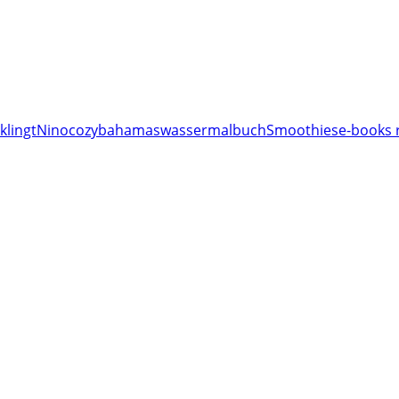
klingt
Nino
cozy
bahamas
wassermalbuch
Smoothies
e-books 