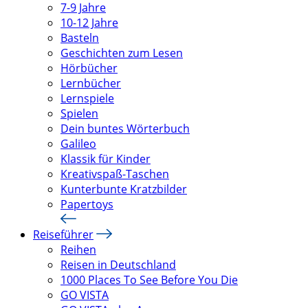
7-9 Jahre
10-12 Jahre
Basteln
Geschichten zum Lesen
Hörbücher
Lernbücher
Lernspiele
Spielen
Dein buntes Wörterbuch
Galileo
Klassik für Kinder
Kreativspaß-Taschen
Kunterbunte Kratzbilder
Papertoys
Reiseführer
Reihen
Reisen in Deutschland
1000 Places To See Before You Die
GO VISTA