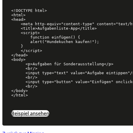
<!DOCTYPE html>

<html>

<head>

    <meta http-equiv="content-type" content="text/html; charset=utf-8"/>

    <title>Aufgabenliste-App</title>

    <script>

        function einfügen() {

        alert("Hundekuchen kaufen!");

    }

    </script>

</head>

<body>

      <p>Aufgaben für Sonderausstellung</p>

      <br/>

      <input type="text" value="Aufgabe eintippen"/>

      <br/>

      <input type="button" value="Einfügen" onclick="einfügen();" />

      <br/>

</body>

</html>
Beispiel ansehen