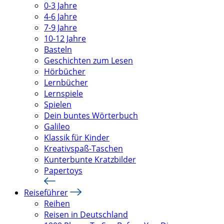
0-3 Jahre
4-6 Jahre
7-9 Jahre
10-12 Jahre
Basteln
Geschichten zum Lesen
Hörbücher
Lernbücher
Lernspiele
Spielen
Dein buntes Wörterbuch
Galileo
Klassik für Kinder
Kreativspaß-Taschen
Kunterbunte Kratzbilder
Papertoys
Reiseführer
Reihen
Reisen in Deutschland