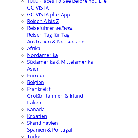
1000 Places To See Before You Die
GO VISTA
GO VISTA plus App
Reisen A bis Z
Reiseführer
weltweit
Reisen Tag für Tag
Australien & Neuseeland
Afrika
Nordamerika
Südamerika & Mittelamerika
Asien
Europa
Belgien
Frankreich
Großbritannien & Irland
Italien
Kanada
Kroatien
Skandinavien
Spanien & Portugal
Türkei