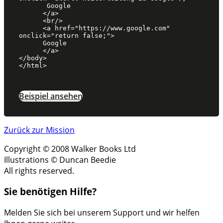
       Google

      </a>

      <br/>

      <a href="https://www.google.com" 
onclick="return false;">

      Google

      </a>

</body>

</html>
Beispiel ansehen
Zurück zur Mission
Copyright © 2008 Walker Books Ltd
Illustrations © Duncan Beedie
All rights reserved.
Sie benötigen Hilfe?
Melden Sie sich bei unserem Support und wir helfen