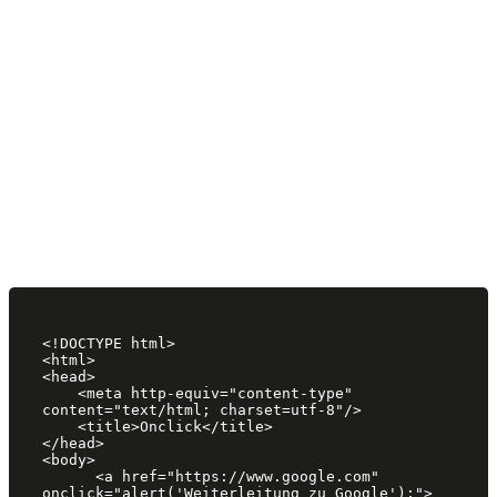
<!DOCTYPE html>

<html>

<head>

    <meta http-equiv="content-type" 
content="text/html; charset=utf-8"/>

    <title>Onclick</title>

</head>

<body>

      <a href="https://www.google.com" 
onclick="alert('Weiterleitung zu Google');"> 
