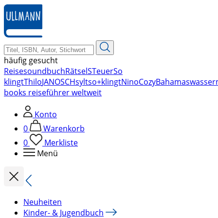
zum
Hauptinhalt
springen
häufig gesucht
Reise
soundbuch
Rätsel
STeuer
So
klingt
Thilo
JANOSCH
sylt
so+klingt
Nino
Cozy
Bahamas
wasser
books reiseführer weltweit
Konto
0
Warenkorb
0
Merkliste
Menü
Neuheiten
Kinder- & Jugendbuch