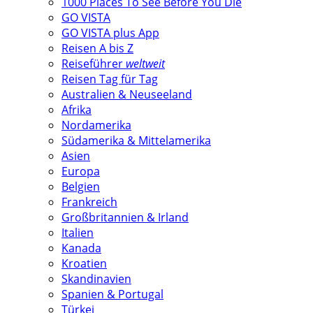
1000 Places To See Before You Die
GO VISTA
GO VISTA plus App
Reisen A bis Z
Reiseführer
weltweit
Reisen Tag für Tag
Australien & Neuseeland
Afrika
Nordamerika
Südamerika & Mittelamerika
Asien
Europa
Belgien
Frankreich
Großbritannien & Irland
Italien
Kanada
Kroatien
Skandinavien
Spanien & Portugal
Türkei