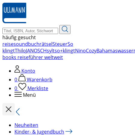
zum
Hauptinhalt
springen
häufig gesucht
reise
soundbuch
rätsel
Steuer
So
klingt
Thilo
JANOSCH
sylt
so+klingt
Nino
Cozy
Bahamas
wasser
books reiseführer weltweit
Konto
0
Warenkorb
0
Merkliste
Menü
Neuheiten
Kinder- & Jugendbuch