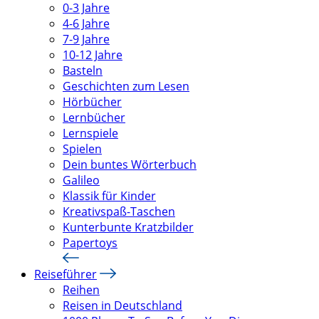
0-3 Jahre
4-6 Jahre
7-9 Jahre
10-12 Jahre
Basteln
Geschichten zum Lesen
Hörbücher
Lernbücher
Lernspiele
Spielen
Dein buntes Wörterbuch
Galileo
Klassik für Kinder
Kreativspaß-Taschen
Kunterbunte Kratzbilder
Papertoys
Reiseführer
Reihen
Reisen in Deutschland