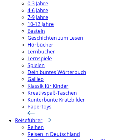
0-3 Jahre
4-6 Jahre
7-9 Jahre
10-12 Jahre
Basteln
Geschichten zum Lesen
Hörbücher
Lernbücher
Lernspiele
Spielen
Dein buntes Wörterbuch
Galileo
Klassik für Kinder
Kreativspaß-Taschen
Kunterbunte Kratzbilder
Papertoys
Reiseführer
Reihen
Reisen in Deutschland