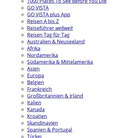
1000 Places To See Before You Die
GO VISTA
GO VISTA plus App
Reisen A bis Z
Reiseführer
weltweit
Reisen Tag für Tag
Australien & Neuseeland
Afrika
Nordamerika
Südamerika & Mittelamerika
Asien
Europa
Belgien
Frankreich
Großbritannien & Irland
Italien
Kanada
Kroatien
Skandinavien
Spanien & Portugal
Türkei