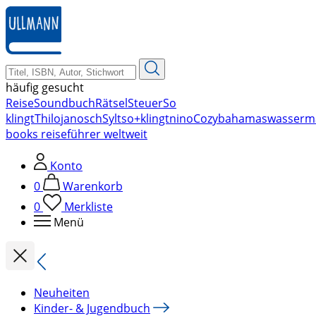
zum
Hauptinhalt
springen
häufig gesucht
Reise
Soundbuch
Rätsel
Steuer
So
klingt
Thilo
janosch
Sylt
so+klingt
nino
Cozy
bahamas
wasserm
books reiseführer weltweit
Konto
0
Warenkorb
0
Merkliste
Menü
Neuheiten
Kinder- & Jugendbuch