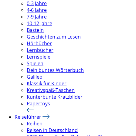
0-3 Jahre
4-6 Jahre
7-9 Jahre
10-12 Jahre
Basteln
Geschichten zum Lesen
Hörbücher
Lernbücher
Lernspiele
Spielen
Dein buntes Wörterbuch
Galileo
Klassik für Kinder
Kreativspaß-Taschen
Kunterbunte Kratzbilder
Papertoys
Reiseführer
Reihen
Reisen in Deutschland