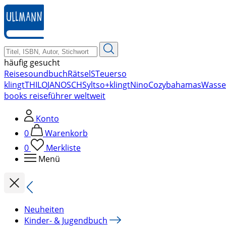
zum
Hauptinhalt
springen
häufig gesucht
Reise
soundbuch
Rätsel
STeuer
so
klingt
THILO
JANOSCH
Sylt
so+klingt
Nino
Cozy
bahamas
Wasse
books reiseführer weltweit
Konto
0
Warenkorb
0
Merkliste
Menü
Neuheiten
Kinder- & Jugendbuch