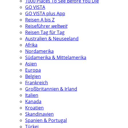
1000 Places To See Before You Die
GO VISTA
GO VISTA plus App
Reisen A bis Z
Reiseführer
weltweit
Reisen Tag für Tag
Australien & Neuseeland
Afrika
Nordamerika
Südamerika & Mittelamerika
Asien
Europa
Belgien
Frankreich
Großbritannien & Irland
Italien
Kanada
Kroatien
Skandinavien
Spanien & Portugal
Türkei