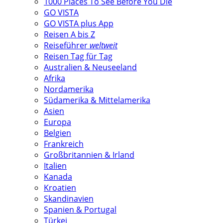
1000 Places To See Before You Die
GO VISTA
GO VISTA plus App
Reisen A bis Z
Reiseführer
weltweit
Reisen Tag für Tag
Australien & Neuseeland
Afrika
Nordamerika
Südamerika & Mittelamerika
Asien
Europa
Belgien
Frankreich
Großbritannien & Irland
Italien
Kanada
Kroatien
Skandinavien
Spanien & Portugal
Türkei