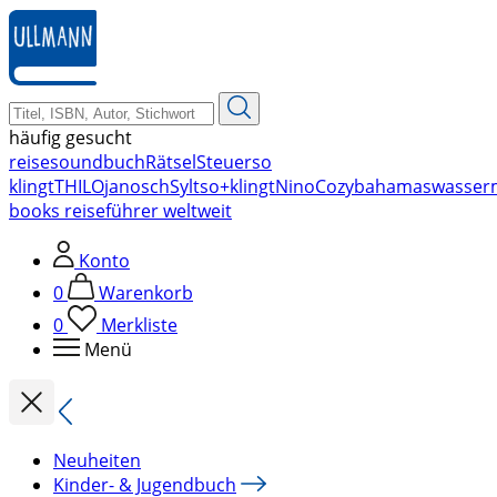
zum
Hauptinhalt
springen
häufig gesucht
reise
soundbuch
Rätsel
Steuer
so
klingt
THILO
janosch
Sylt
so+klingt
Nino
Cozy
bahamas
wasser
books reiseführer weltweit
Konto
0
Warenkorb
0
Merkliste
Menü
Neuheiten
Kinder- & Jugendbuch