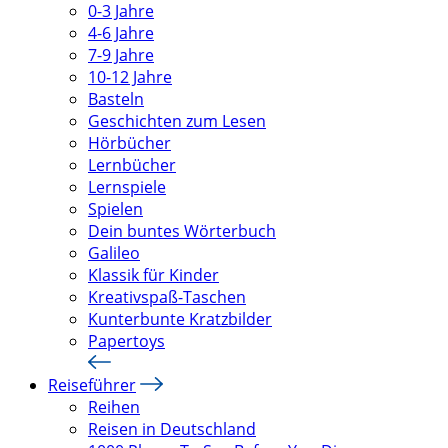
0-3 Jahre
4-6 Jahre
7-9 Jahre
10-12 Jahre
Basteln
Geschichten zum Lesen
Hörbücher
Lernbücher
Lernspiele
Spielen
Dein buntes Wörterbuch
Galileo
Klassik für Kinder
Kreativspaß-Taschen
Kunterbunte Kratzbilder
Papertoys
Reiseführer
Reihen
Reisen in Deutschland