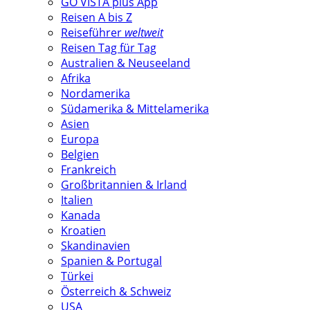
GO VISTA plus App
Reisen A bis Z
Reiseführer
weltweit
Reisen Tag für Tag
Australien & Neuseeland
Afrika
Nordamerika
Südamerika & Mittelamerika
Asien
Europa
Belgien
Frankreich
Großbritannien & Irland
Italien
Kanada
Kroatien
Skandinavien
Spanien & Portugal
Türkei
Österreich & Schweiz
USA