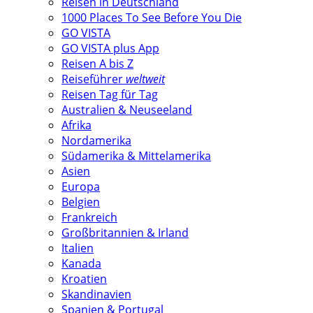
Reisen in Deutschland
1000 Places To See Before You Die
GO VISTA
GO VISTA plus App
Reisen A bis Z
Reiseführer
weltweit
Reisen Tag für Tag
Australien & Neuseeland
Afrika
Nordamerika
Südamerika & Mittelamerika
Asien
Europa
Belgien
Frankreich
Großbritannien & Irland
Italien
Kanada
Kroatien
Skandinavien
Spanien & Portugal