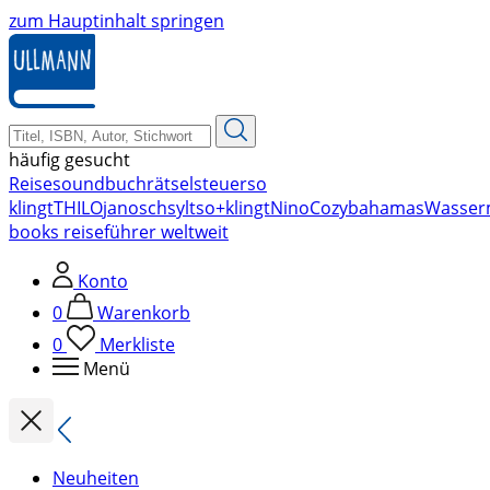
zum Hauptinhalt springen
häufig gesucht
Reise
soundbuch
rätsel
steuer
so
klingt
THILO
janosch
sylt
so+klingt
Nino
Cozy
bahamas
Wasser
books reiseführer weltweit
Konto
0
Warenkorb
0
Merkliste
Menü
Neuheiten