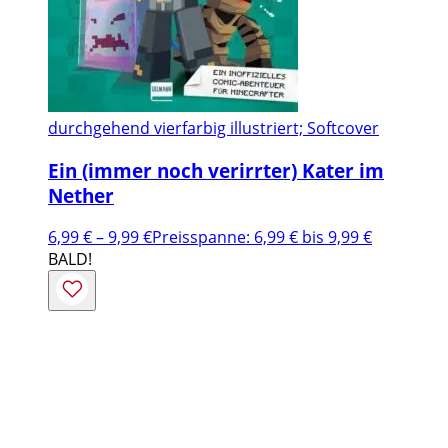
durchgehend vierfarbig illustriert; Softcover
Ein (immer noch verirrter) Kater im
Nether
6,99
€
–
9,99
€
Preisspanne: 6,99 € bis 9,99 €
BALD!