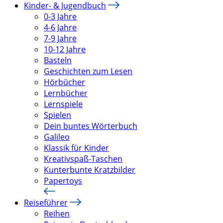
Kinder- & Jugendbuch
0-3 Jahre
4-6 Jahre
7-9 Jahre
10-12 Jahre
Basteln
Geschichten zum Lesen
Hörbücher
Lernbücher
Lernspiele
Spielen
Dein buntes Wörterbuch
Galileo
Klassik für Kinder
Kreativspaß-Taschen
Kunterbunte Kratzbilder
Papertoys
Reiseführer
Reihen