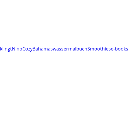
klingt
Nino
Cozy
Bahamas
wassermalbuch
Smoothies
e-books 