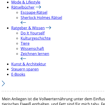
Mode & Lifestyle
Rätselbücher
Escpape-Rätsel
Sherlock Holmes Rätsel
Ratgeber & Wissen
Do It Yourself
Kulturgeschichte
Tiere
Wissenschaft
Zeichnen lernen
Kunst & Architektur
Steuern sparen
E-Books
Mein Anliegen ist die Vollwerternährung unter dem Einflu
tierisches Eiweiß enthalten, und Fett sind für mich tabu. F