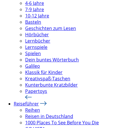
4-6 Jahre
7-9 Jahre
10-12 Jahre
Basteln
Geschichten zum Lesen
Hörbücher
Lernbücher
Lernspiele
Spielen
Dein buntes Wörterbuch
Galileo
Klassik für Kinder
Kreativspaß-Taschen
Kunterbunte Kratzbilder
Papertoys
Reiseführer
Reihen
Reisen in Deutschland
1000 Places To See Before You Die