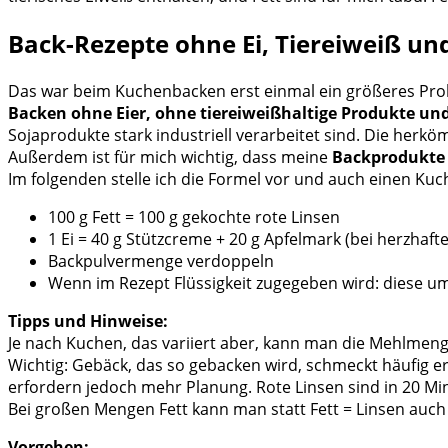
Back-Rezepte ohne Ei, Tiereiweiß und
Das war beim Kuchenbacken erst einmal ein größeres Proble
Backen ohne Eier, ohne tiereiweißhaltige Produkte un
Sojaprodukte stark industriell verarbeitet sind. Die herkö
Außerdem ist für mich wichtig, dass meine
Backprodukte 
Im folgenden stelle ich die Formel vor und auch einen Kuc
100 g Fett = 100 g gekochte rote Linsen
1 Ei = 40 g Stützcreme + 20 g Apfelmark (bei herzhaft
Backpulvermenge verdoppeln
Wenn im Rezept Flüssigkeit zugegeben wird: diese u
Tipps und Hinweise:
Je nach Kuchen, das variiert aber, kann man die Mehlmeng
Wichtig: Gebäck, das so gebacken wird, schmeckt häufig e
erfordern jedoch mehr Planung. Rote Linsen sind in 20 Mi
Bei großen Mengen Fett kann man statt Fett = Linsen auch
Vorgehen: