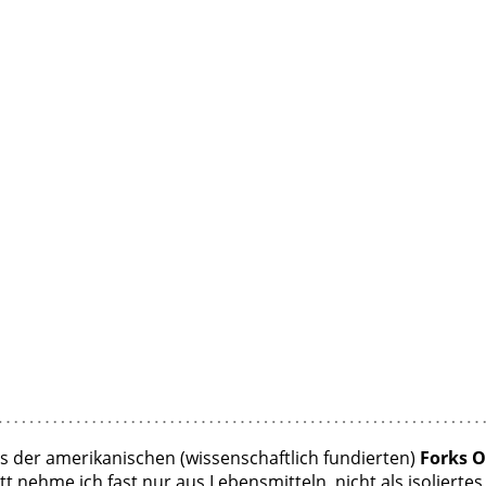
ss der amerikanischen (wissenschaftlich fundierten)
Forks 
ett nehme ich fast nur aus Lebensmitteln, nicht als isoliertes