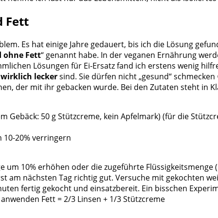
 Fett
m. Es hat einige Jahre gedauert, bis ich die Lösung gefund
d ohne Fett
“ genannt habe. In der veganen Ernährung werde
mmlichen Lösungen für Ei-Ersatz fand ich erstens wenig hilfr
wirklich lecker
sind. Sie dürfen nicht „gesund“ schmecken 
hen, der mit ihr gebacken wurde. Bei den Zutaten steht in K
em Gebäck: 50 g Stützcreme, kein Apfelmark) (für die Stützc
m 10-20% verringern
e um 10% erhöhen oder die zugeführte Flüssigkeitsmenge (M
rst am nächsten Tag richtig gut. Versuche mit gekochten w
nuten fertig gekocht und einsatzbereit. Ein bisschen Exper
 anwenden Fett = 2/3 Linsen + 1/3 Stützcreme