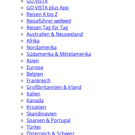
GO VISTA
GO VISTA plus App
Reisen A bis Z
Reiseführer
weltweit
Reisen Tag für Tag
Australien & Neuseeland
Afrika
Nordamerika
Südamerika & Mittelamerika
Asien
Europa
Belgien
Frankreich
Großbritannien & Irland
Italien
Kanada
Kroatien
Skandinavien
Spanien & Portugal
Türkei
Österreich & Schweiz