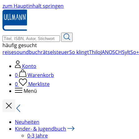
zum Hauptinhalt springen
häufig gesucht
reise
soundbuch
rätsel
steuer
So klingt
Thilo
JANOSCH
Sylt
So+
Konto
0
Warenkorb
0
Merkliste
Menü
Neuheiten
Kinder- & Jugendbuch
0-3 Jahre