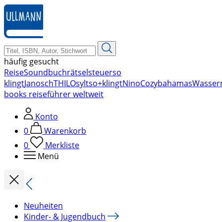
zum
Hauptinhalt
springen
häufig gesucht
Reise
Soundbuch
rätsel
steuer
so
klingt
Janosch
THILO
sylt
so+klingt
Nino
Cozy
bahamas
Wasser
books reiseführer weltweit
Konto
0
Warenkorb
0
Merkliste
Menü
Neuheiten
Kinder- & Jugendbuch