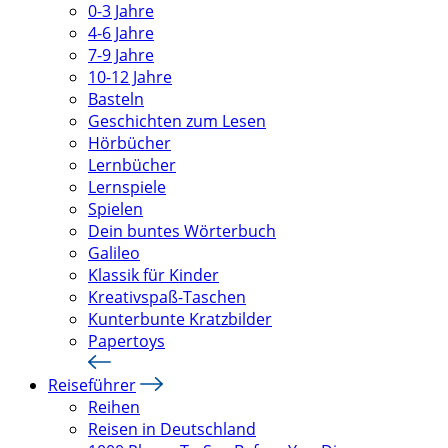
0-3 Jahre
4-6 Jahre
7-9 Jahre
10-12 Jahre
Basteln
Geschichten zum Lesen
Hörbücher
Lernbücher
Lernspiele
Spielen
Dein buntes Wörterbuch
Galileo
Klassik für Kinder
Kreativspaß-Taschen
Kunterbunte Kratzbilder
Papertoys
Reiseführer
Reihen
Reisen in Deutschland