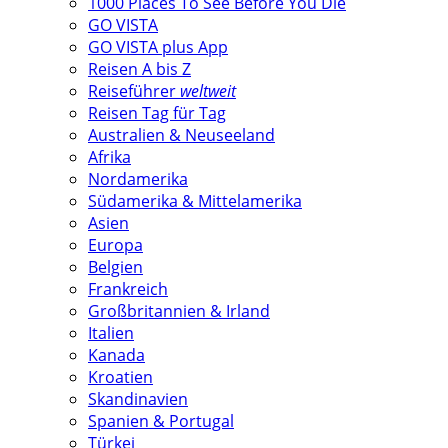
1000 Places To See Before You Die
GO VISTA
GO VISTA plus App
Reisen A bis Z
Reiseführer
weltweit
Reisen Tag für Tag
Australien & Neuseeland
Afrika
Nordamerika
Südamerika & Mittelamerika
Asien
Europa
Belgien
Frankreich
Großbritannien & Irland
Italien
Kanada
Kroatien
Skandinavien
Spanien & Portugal
Türkei