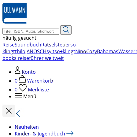
zum
Hauptinhalt
springen
häufig gesucht
Reise
Soundbuch
Rätsel
steuer
so
klingt
thilo
JANOSCH
sylt
so+klingt
Nino
Cozy
Bahamas
Wasser
books reiseführer weltweit
Konto
0
Warenkorb
0
Merkliste
Menü
Neuheiten
Kinder- & Jugendbuch