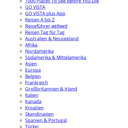
1000 Places To See Before You Die
GO VISTA
GO VISTA plus App
Reisen A bis Z
Reiseführer
weltweit
Reisen Tag für Tag
Australien & Neuseeland
Afrika
Nordamerika
Südamerika & Mittelamerika
Asien
Europa
Belgien
Frankreich
Großbritannien & Irland
Italien
Kanada
Kroatien
Skandinavien
Spanien & Portugal
Türkei