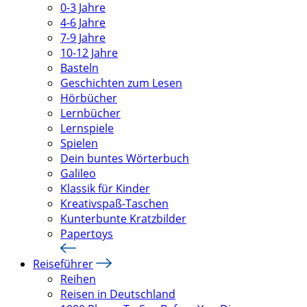
0-3 Jahre
4-6 Jahre
7-9 Jahre
10-12 Jahre
Basteln
Geschichten zum Lesen
Hörbücher
Lernbücher
Lernspiele
Spielen
Dein buntes Wörterbuch
Galileo
Klassik für Kinder
Kreativspaß-Taschen
Kunterbunte Kratzbilder
Papertoys
Reiseführer
Reihen
Reisen in Deutschland