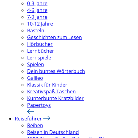
0-3 Jahre
4-6 Jahre
7-9 Jahre
10-12 Jahre
Basteln
Geschichten zum Lesen
Hörbücher
Lernbücher
Lernspiele
Spielen
Dein buntes Wörterbuch
Galileo
Klassik für Kinder
Kreativspaß-Taschen
Kunterbunte Kratzbilder
Papertoys
Reiseführer
Reihen
Reisen in Deutschland