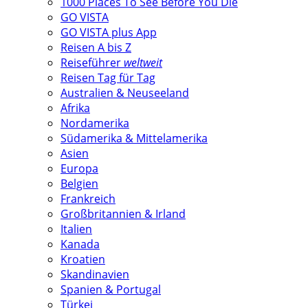
1000 Places To See Before You Die
GO VISTA
GO VISTA plus App
Reisen A bis Z
Reiseführer
weltweit
Reisen Tag für Tag
Australien & Neuseeland
Afrika
Nordamerika
Südamerika & Mittelamerika
Asien
Europa
Belgien
Frankreich
Großbritannien & Irland
Italien
Kanada
Kroatien
Skandinavien
Spanien & Portugal
Türkei