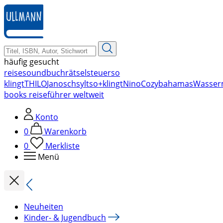
zum
Hauptinhalt
springen
häufig gesucht
reise
soundbuch
rätsel
steuer
so
klingt
THILO
Janosch
sylt
so+klingt
Nino
Cozy
bahamas
Wasser
books reiseführer weltweit
Konto
0
Warenkorb
0
Merkliste
Menü
Neuheiten
Kinder- & Jugendbuch