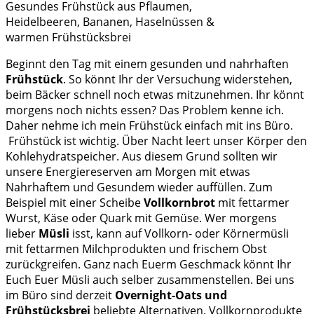
Gesundes Frühstück aus Pflaumen,
Heidelbeeren, Bananen, Haselnüssen &
warmen Frühstücksbrei
Beginnt den Tag mit einem gesunden und nahrhaften
Frühstück
. So könnt Ihr der Versuchung widerstehen,
beim Bäcker schnell noch etwas mitzunehmen. Ihr könnt
morgens noch nichts essen? Das Problem kenne ich.
Daher nehme ich mein Frühstück einfach mit ins Büro.
Frühstück ist wichtig. Über Nacht leert unser Körper den
Kohlehydratspeicher. Aus diesem Grund sollten wir
unsere Energiereserven am Morgen mit etwas
Nahrhaftem und Gesundem wieder auffüllen. Zum
Beispiel mit einer Scheibe
Vollkornbrot
mit fettarmer
Wurst, Käse oder Quark mit Gemüse. Wer morgens
lieber
Müsli
isst, kann auf Vollkorn- oder Körnermüsli
mit fettarmen Milchprodukten und frischem Obst
zurückgreifen. Ganz nach Euerm Geschmack könnt Ihr
Euch Euer Müsli auch selber zusammenstellen. Bei uns
im Büro sind derzeit
Overnight-Oats und
Frühstücksbrei
beliebte Alternativen. Vollkornprodukte