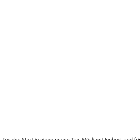
Für den Start in einen neuen Tag: Müsli mit Joghurt und f