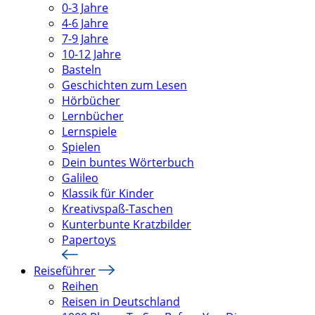
0-3 Jahre
4-6 Jahre
7-9 Jahre
10-12 Jahre
Basteln
Geschichten zum Lesen
Hörbücher
Lernbücher
Lernspiele
Spielen
Dein buntes Wörterbuch
Galileo
Klassik für Kinder
Kreativspaß-Taschen
Kunterbunte Kratzbilder
Papertoys
Reiseführer
Reihen
Reisen in Deutschland