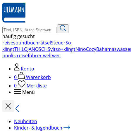
zum
Hauptinhalt
springen
häufig gesucht
reise
soundbuch
rätsel
Steuer
So
klingt
THILO
JANOSCH
Sylt
so+klingt
Nino
Cozy
Bahamas
wasse
books reiseführer weltweit
Konto
0
Warenkorb
0
Merkliste
Menü
Neuheiten
Kinder- & Jugendbuch