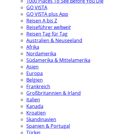
1000 Places To See Before You Die
GO VISTA
GO VISTA plus App
Reisen A bis Z
Reiseführer
weltweit
Reisen Tag für Tag
Australien & Neuseeland
Afrika
Nordamerika
Südamerika & Mittelamerika
Asien
Europa
Belgien
Frankreich
Großbritannien & Irland
Italien
Kanada
Kroatien
Skandinavien
Spanien & Portugal
Türkei