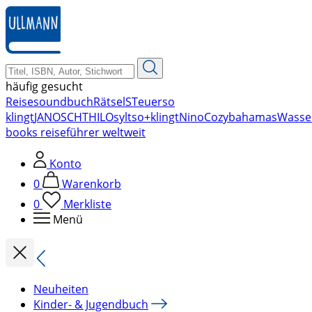
zum
Hauptinhalt
springen
häufig gesucht
Reise
soundbuch
Rätsel
STeuer
so
klingt
JANOSCH
THILO
sylt
so+klingt
Nino
Cozy
bahamas
Wasse
books reiseführer weltweit
Konto
0
Warenkorb
0
Merkliste
Menü
Neuheiten
Kinder- & Jugendbuch