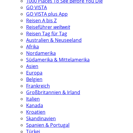
1000 Places To See Before You Die
GO VISTA
GO VISTA plus App
Reisen A bis Z
Reiseführer
weltweit
Reisen Tag für Tag
Australien & Neuseeland
Afrika
Nordamerika
Südamerika & Mittelamerika
Asien
Europa
Belgien
Frankreich
Großbritannien & Irland
Italien
Kanada
Kroatien
Skandinavien
Spanien & Portugal
Türkei