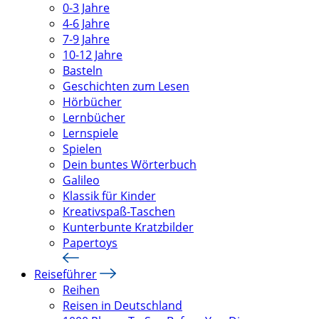
0-3 Jahre
4-6 Jahre
7-9 Jahre
10-12 Jahre
Basteln
Geschichten zum Lesen
Hörbücher
Lernbücher
Lernspiele
Spielen
Dein buntes Wörterbuch
Galileo
Klassik für Kinder
Kreativspaß-Taschen
Kunterbunte Kratzbilder
Papertoys
Reiseführer
Reihen
Reisen in Deutschland