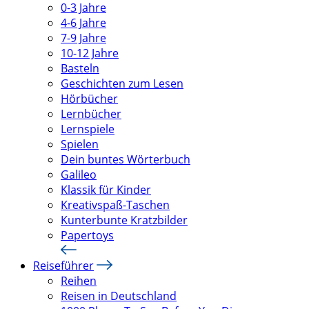
0-3 Jahre
4-6 Jahre
7-9 Jahre
10-12 Jahre
Basteln
Geschichten zum Lesen
Hörbücher
Lernbücher
Lernspiele
Spielen
Dein buntes Wörterbuch
Galileo
Klassik für Kinder
Kreativspaß-Taschen
Kunterbunte Kratzbilder
Papertoys
Reiseführer
Reihen
Reisen in Deutschland