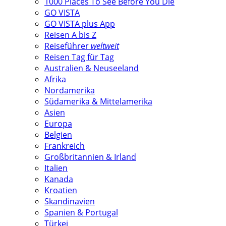
1000 Places To See Before You Die
GO VISTA
GO VISTA plus App
Reisen A bis Z
Reiseführer
weltweit
Reisen Tag für Tag
Australien & Neuseeland
Afrika
Nordamerika
Südamerika & Mittelamerika
Asien
Europa
Belgien
Frankreich
Großbritannien & Irland
Italien
Kanada
Kroatien
Skandinavien
Spanien & Portugal
Türkei