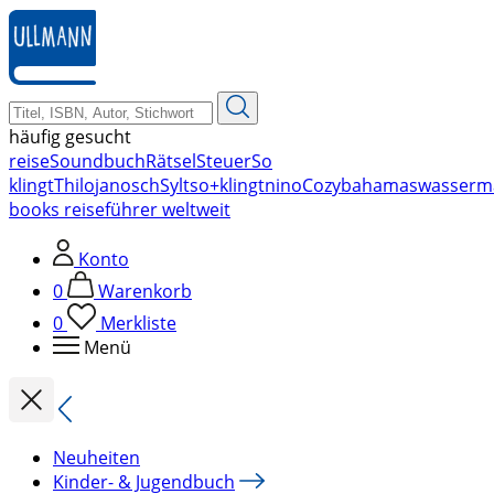
zum
Hauptinhalt
springen
häufig gesucht
reise
Soundbuch
Rätsel
Steuer
So
klingt
Thilo
janosch
Sylt
so+klingt
nino
Cozy
bahamas
wasserm
books reiseführer weltweit
Konto
0
Warenkorb
0
Merkliste
Menü
Neuheiten
Kinder- & Jugendbuch