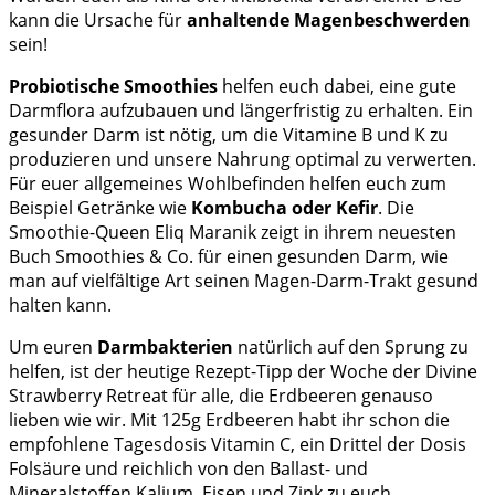
kann die Ursache für
anhaltende Magenbeschwerden
sein!
Probiotische Smoothies
helfen euch dabei, eine gute
Darmflora aufzubauen und längerfristig zu erhalten. Ein
gesunder Darm ist nötig, um die Vitamine B und K zu
produzieren und unsere Nahrung optimal zu verwerten.
Für euer allgemeines Wohlbefinden helfen euch zum
Beispiel Getränke wie
Kombucha oder Kefir
. Die
Smoothie-Queen Eliq Maranik zeigt in ihrem neuesten
Buch Smoothies & Co. für einen gesunden Darm, wie
man auf vielfältige Art seinen Magen-Darm-Trakt gesund
halten kann.
Um euren
Darmbakterien
natürlich auf den Sprung zu
helfen, ist der heutige Rezept-Tipp der Woche der Divine
Strawberry Retreat für alle, die Erdbeeren genauso
lieben wie wir. Mit 125g Erdbeeren habt ihr schon die
empfohlene Tagesdosis Vitamin C, ein Drittel der Dosis
Folsäure und reichlich von den Ballast- und
Mineralstoffen Kalium, Eisen und Zink zu euch