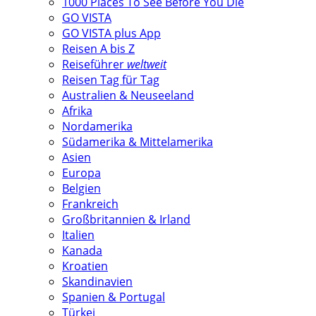
1000 Places To See Before You Die
GO VISTA
GO VISTA plus App
Reisen A bis Z
Reiseführer
weltweit
Reisen Tag für Tag
Australien & Neuseeland
Afrika
Nordamerika
Südamerika & Mittelamerika
Asien
Europa
Belgien
Frankreich
Großbritannien & Irland
Italien
Kanada
Kroatien
Skandinavien
Spanien & Portugal
Türkei