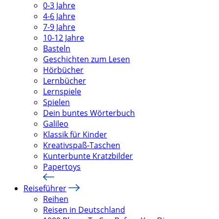
0-3 Jahre
4-6 Jahre
7-9 Jahre
10-12 Jahre
Basteln
Geschichten zum Lesen
Hörbücher
Lernbücher
Lernspiele
Spielen
Dein buntes Wörterbuch
Galileo
Klassik für Kinder
Kreativspaß-Taschen
Kunterbunte Kratzbilder
Papertoys
Reiseführer
Reihen
Reisen in Deutschland