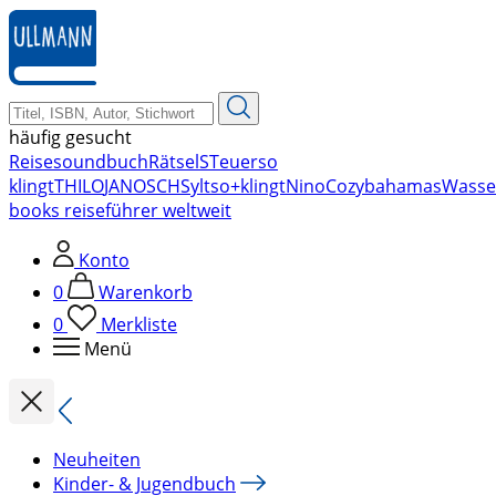
zum
Hauptinhalt
springen
häufig gesucht
Reise
soundbuch
Rätsel
STeuer
so
klingt
THILO
JANOSCH
Sylt
so+klingt
Nino
Cozy
bahamas
Wasse
books reiseführer weltweit
Konto
0
Warenkorb
0
Merkliste
Menü
Neuheiten
Kinder- & Jugendbuch