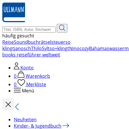
zum
Hauptinhalt
springen
häufig gesucht
Reise
Soundbuch
rätsel
steuer
so
klingt
janosch
Thilo
Sylt
so+klingt
Nino
cozy
Bahamas
wasserm
books reiseführer weltweit
Konto
0
Warenkorb
0
Merkliste
Menü
Neuheiten
Kinder- & Jugendbuch