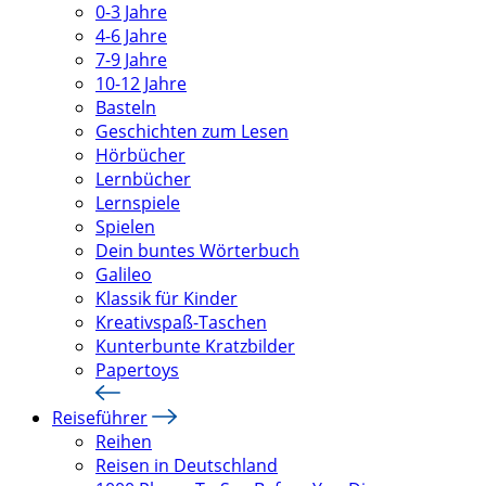
0-3 Jahre
4-6 Jahre
7-9 Jahre
10-12 Jahre
Basteln
Geschichten zum Lesen
Hörbücher
Lernbücher
Lernspiele
Spielen
Dein buntes Wörterbuch
Galileo
Klassik für Kinder
Kreativspaß-Taschen
Kunterbunte Kratzbilder
Papertoys
Reiseführer
Reihen
Reisen in Deutschland