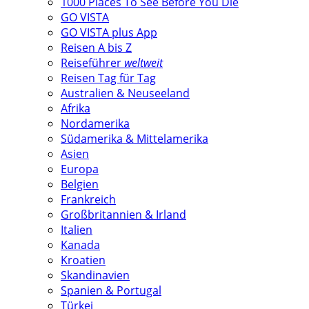
1000 Places To See Before You Die
GO VISTA
GO VISTA plus App
Reisen A bis Z
Reiseführer
weltweit
Reisen Tag für Tag
Australien & Neuseeland
Afrika
Nordamerika
Südamerika & Mittelamerika
Asien
Europa
Belgien
Frankreich
Großbritannien & Irland
Italien
Kanada
Kroatien
Skandinavien
Spanien & Portugal
Türkei