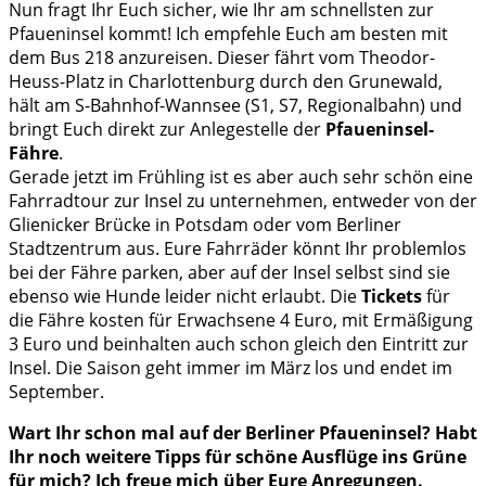
Nun fragt Ihr Euch sicher, wie Ihr am schnellsten zur
Pfaueninsel kommt! Ich empfehle Euch am besten mit
dem Bus 218 anzureisen. Dieser fährt vom Theodor-
Heuss-Platz in Charlottenburg durch den Grunewald,
hält am S-Bahnhof-Wannsee (S1, S7, Regionalbahn) und
bringt Euch direkt zur Anlegestelle der
Pfaueninsel-
Fähre
.
Gerade jetzt im Frühling ist es aber auch sehr schön eine
Fahrradtour zur Insel zu unternehmen, entweder von der
Glienicker Brücke in Potsdam oder vom Berliner
Stadtzentrum aus. Eure Fahrräder könnt Ihr problemlos
bei der Fähre parken, aber auf der Insel selbst sind sie
ebenso wie Hunde leider nicht erlaubt. Die
Tickets
für
die Fähre kosten für Erwachsene 4 Euro, mit Ermäßigung
3 Euro und beinhalten auch schon gleich den Eintritt zur
Insel. Die Saison geht immer im März los und endet im
September.
Wart Ihr schon mal auf der Berliner Pfaueninsel? Habt
Ihr noch weitere Tipps für schöne Ausflüge ins Grüne
für mich? Ich freue mich über Eure Anregungen.