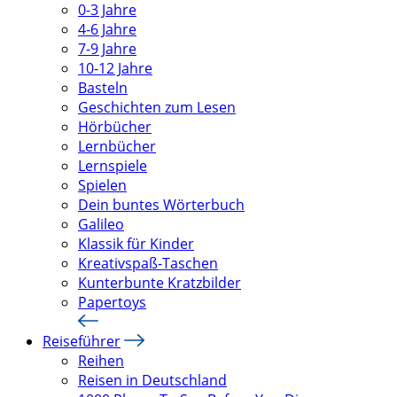
0-3 Jahre
4-6 Jahre
7-9 Jahre
10-12 Jahre
Basteln
Geschichten zum Lesen
Hörbücher
Lernbücher
Lernspiele
Spielen
Dein buntes Wörterbuch
Galileo
Klassik für Kinder
Kreativspaß-Taschen
Kunterbunte Kratzbilder
Papertoys
Reiseführer
Reihen
Reisen in Deutschland