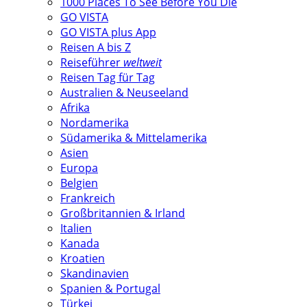
1000 Places To See Before You Die
GO VISTA
GO VISTA plus App
Reisen A bis Z
Reiseführer
weltweit
Reisen Tag für Tag
Australien & Neuseeland
Afrika
Nordamerika
Südamerika & Mittelamerika
Asien
Europa
Belgien
Frankreich
Großbritannien & Irland
Italien
Kanada
Kroatien
Skandinavien
Spanien & Portugal
Türkei