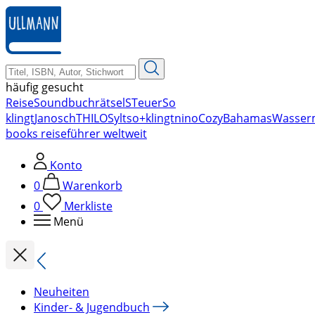
zum
Hauptinhalt
springen
häufig gesucht
Reise
Soundbuch
rätsel
STeuer
So
klingt
Janosch
THILO
Sylt
so+klingt
nino
Cozy
Bahamas
Wasser
books reiseführer weltweit
Konto
0
Warenkorb
0
Merkliste
Menü
Neuheiten
Kinder- & Jugendbuch