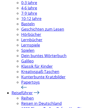
0-3 Jahre
4-6 Jahre
7-9 Jahre
10-12 Jahre
Basteln
Geschichten zum Lesen
Hörbücher
Lernbücher
Lernspiele
Spielen
Dein buntes Wörterbuch
Galileo
Klassik für Kinder
Kreativspaß-Taschen
Kunterbunte Kratzbilder
Papertoys
Reiseführer
Reihen
Reisen in Deutschland