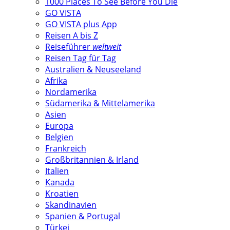
1000 Places To See Before You Die
GO VISTA
GO VISTA plus App
Reisen A bis Z
Reiseführer
weltweit
Reisen Tag für Tag
Australien & Neuseeland
Afrika
Nordamerika
Südamerika & Mittelamerika
Asien
Europa
Belgien
Frankreich
Großbritannien & Irland
Italien
Kanada
Kroatien
Skandinavien
Spanien & Portugal
Türkei