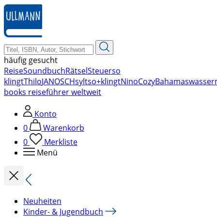
zum
Hauptinhalt
springen
häufig gesucht
Reise
Soundbuch
Rätsel
Steuer
so
klingt
Thilo
JANOSCH
sylt
so+klingt
Nino
Cozy
Bahamas
wasser
books reiseführer weltweit
Konto
0
Warenkorb
0
Merkliste
Menü
Neuheiten
Kinder- & Jugendbuch