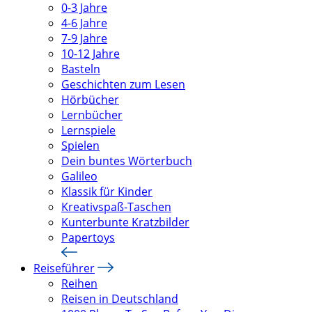
0-3 Jahre
4-6 Jahre
7-9 Jahre
10-12 Jahre
Basteln
Geschichten zum Lesen
Hörbücher
Lernbücher
Lernspiele
Spielen
Dein buntes Wörterbuch
Galileo
Klassik für Kinder
Kreativspaß-Taschen
Kunterbunte Kratzbilder
Papertoys
Reiseführer
Reihen
Reisen in Deutschland