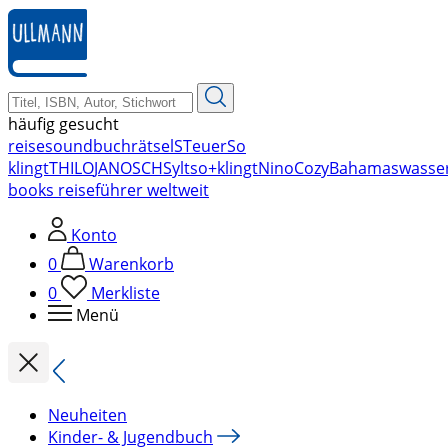
zum
Hauptinhalt
springen
häufig gesucht
reise
soundbuch
rätsel
STeuer
So
klingt
THILO
JANOSCH
Sylt
so+klingt
Nino
Cozy
Bahamas
wasse
books reiseführer weltweit
Konto
0
Warenkorb
0
Merkliste
Menü
Neuheiten
Kinder- & Jugendbuch