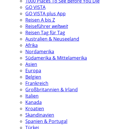
1000 Places To See Before You Die
GO VISTA
GO VISTA plus App
Reisen A bis Z
Reiseführer
weltweit
Reisen Tag für Tag
Australien & Neuseeland
Afrika
Nordamerika
Südamerika & Mittelamerika
Asien
Europa
Belgien
Frankreich
Großbritannien & Irland
Italien
Kanada
Kroatien
Skandinavien
Spanien & Portugal
Türkei