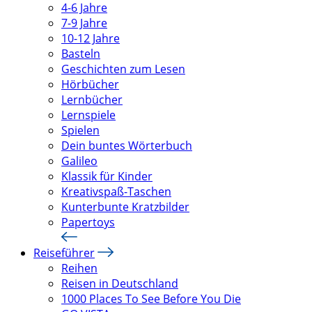
4-6 Jahre
7-9 Jahre
10-12 Jahre
Basteln
Geschichten zum Lesen
Hörbücher
Lernbücher
Lernspiele
Spielen
Dein buntes Wörterbuch
Galileo
Klassik für Kinder
Kreativspaß-Taschen
Kunterbunte Kratzbilder
Papertoys
Reiseführer
Reihen
Reisen in Deutschland
1000 Places To See Before You Die