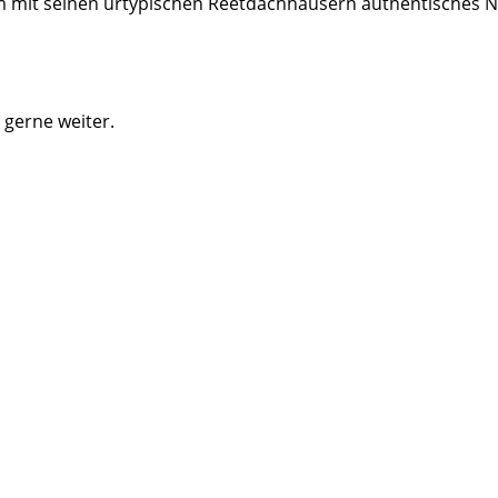
m mit seinen urtypischen Reetdachhäusern authentisches 
 gerne weiter.