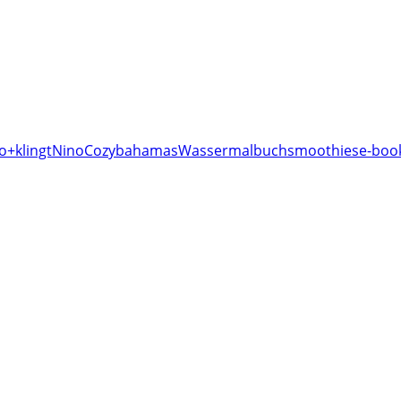
o+klingt
Nino
Cozy
bahamas
Wassermalbuch
smoothies
e-book