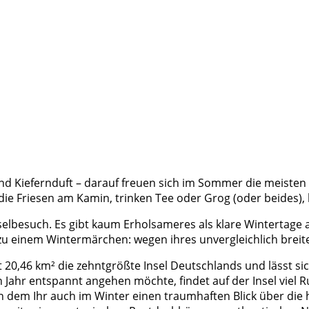
d Kiefernduft – darauf freuen sich im Sommer die meisten U
die Friesen am Kamin, trinken Tee oder Grog (oder beides), h
selbesuch. Es gibt kaum Erholsameres als klare Wintertage
u einem Wintermärchen: wegen ihres unvergleichlich brei
t
20,46 km² die zehntgrößte Insel Deutschlands
und lässt si
Jahr entspannt angehen möchte, findet auf der Insel viel Ru
on dem Ihr auch im Winter einen traumhaften Blick über die