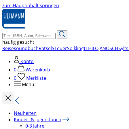
zum Hauptinhalt springen
häufig gesucht
Reise
soundbuch
Rätsel
STeuer
So klingt
THILO
JANOSCH
Sylt
s
Konto
0
Warenkorb
0
Merkliste
Menü
Neuheiten
Kinder- & Jugendbuch
0-3 Jahre