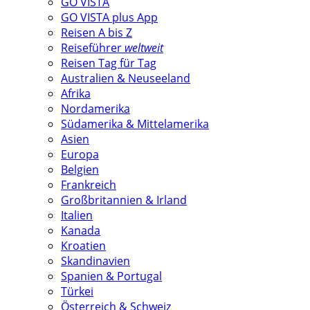
GO VISTA
GO VISTA plus App
Reisen A bis Z
Reiseführer
weltweit
Reisen Tag für Tag
Australien & Neuseeland
Afrika
Nordamerika
Südamerika & Mittelamerika
Asien
Europa
Belgien
Frankreich
Großbritannien & Irland
Italien
Kanada
Kroatien
Skandinavien
Spanien & Portugal
Türkei
Österreich & Schweiz