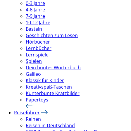
0-3 Jahre
4-6 Jahre
7-9 Jahre
10-12 Jahre
Basteln
Geschichten zum Lesen
Hörbücher
Lernbücher
Lernspiele
Spielen
Dein buntes Wörterbuch
Galileo
Klassik für Kinder
Kreativspaß-Taschen
Kunterbunte Kratzbilder
Papertoys
Reiseführer
Reihen
Reisen in Deutschland