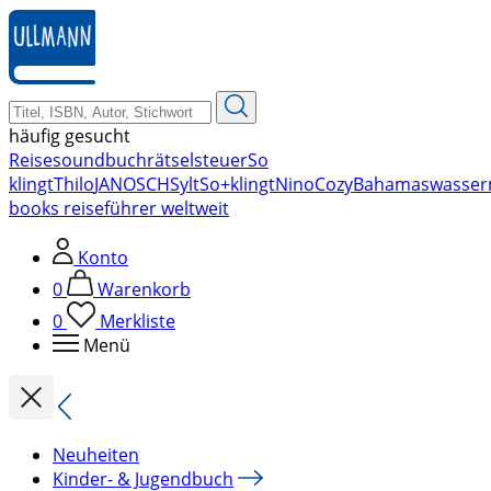
zum
Hauptinhalt
springen
häufig gesucht
Reise
soundbuch
rätsel
steuer
So
klingt
Thilo
JANOSCH
Sylt
So+klingt
Nino
Cozy
Bahamas
wasser
books reiseführer weltweit
Konto
0
Warenkorb
0
Merkliste
Menü
Neuheiten
Kinder- & Jugendbuch