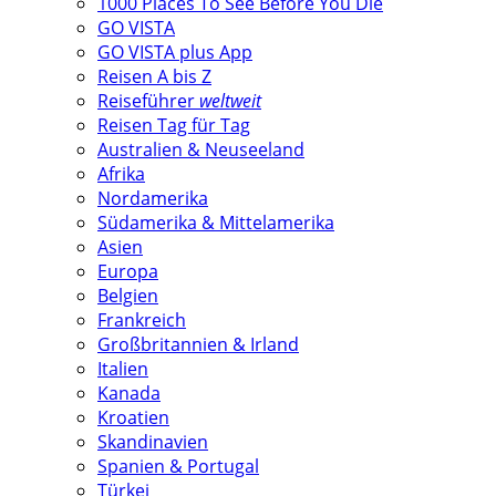
1000 Places To See Before You Die
GO VISTA
GO VISTA plus App
Reisen A bis Z
Reiseführer
weltweit
Reisen Tag für Tag
Australien & Neuseeland
Afrika
Nordamerika
Südamerika & Mittelamerika
Asien
Europa
Belgien
Frankreich
Großbritannien & Irland
Italien
Kanada
Kroatien
Skandinavien
Spanien & Portugal
Türkei