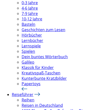
0-3 Jahre
4-6 Jahre
7-9 Jahre
10-12 Jahre
Basteln
Geschichten zum Lesen
Hörbücher
Lernbücher
Lernspiele
Spielen
Dein buntes Wörterbuch
Galileo
Klassik für Kinder
Kreativspaß-Taschen
Kunterbunte Kratzbilder
Papertoys
Reiseführer
Reihen
Reisen in Deutschland