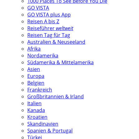
1000 Places To See Before You Die
GO VISTA
GO VISTA plus App
Reisen A bis Z
Reiseführer
weltweit
Reisen Tag für Tag
Australien & Neuseeland
Afrika
Nordamerika
Südamerika & Mittelamerika
Asien
Europa
Belgien
Frankreich
Großbritannien & Irland
Italien
Kanada
Kroatien
Skandinavien
Spanien & Portugal
Türkei