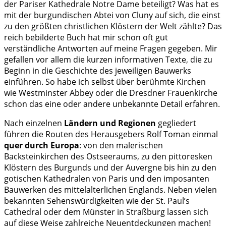
der Pariser Kathedrale Notre Dame beteiligt? Was hat es
mit der burgundischen Abtei von Cluny auf sich, die einst
zu den größten christlichen Klöstern der Welt zählte? Das
reich bebilderte Buch hat mir schon oft gut
verständliche Antworten auf meine Fragen gegeben. Mir
gefallen vor allem die kurzen informativen Texte, die zu
Beginn in die Geschichte des jeweiligen Bauwerks
einführen. So habe ich selbst über berühmte Kirchen
wie Westminster Abbey oder die Dresdner Frauenkirche
schon das eine oder andere unbekannte Detail erfahren.
Nach einzelnen
Ländern und Regionen
gegliedert
führen die Routen des Herausgebers Rolf Toman einmal
quer durch Europa
: von den malerischen
Backsteinkirchen des Ostseeraums, zu den pittoresken
Klöstern des Burgunds und der Auvergne bis hin zu den
gotischen Kathedralen von Paris und den imposanten
Bauwerken des mittelalterlichen Englands. Neben vielen
bekannten Sehenswürdigkeiten wie der St. Paul’s
Cathedral oder dem Münster in Straßburg lassen sich
auf diese Weise zahlreiche Neuentdeckungen machen!