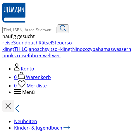
zum
Hauptinhalt
springen
häufig gesucht
reise
Soundbuch
Rätsel
Steuer
so
klingt
THILO
janosch
sylt
so+klingt
Nino
cozy
bahamas
wasser
books reiseführer weltweit
Konto
0
Warenkorb
0
Merkliste
Menü
Neuheiten
Kinder- & Jugendbuch