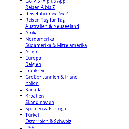
GO VISTA plus App
Reisen A bis Z
Reiseführer
weltweit
Reisen Tag für Tag
Australien & Neuseeland
Afrika
Nordamerika
Südamerika & Mittelamerika
Asien
Europa
Belgien
Frankreich
Großbritannien & Irland
Italien
Kanada
Kroatien
Skandinavien
Spanien & Portugal
Türkei
Österreich & Schweiz
USA