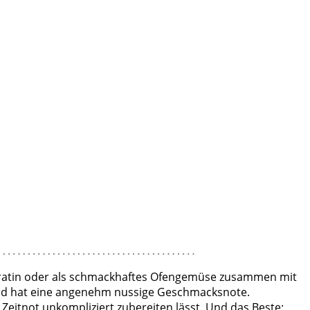
e, Gratin oder als schmackhaftes Ofengemüse zusammen mit
und hat eine angenehm nussige Geschmacksnote.
r Zeitnot unkompliziert zubereiten lässt. Und das Beste: