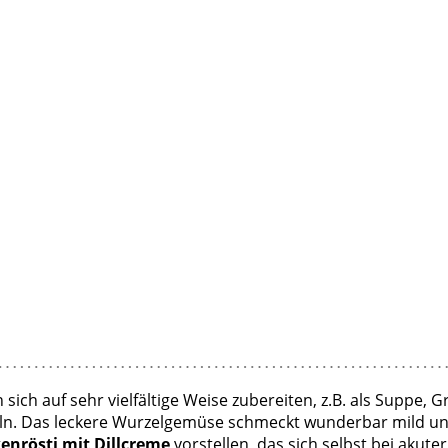
 sich auf sehr vielfältige Weise zubereiten, z.B. als Supp
feln. Das leckere Wurzelgemüse schmeckt wunderbar mild 
enrösti mit Dillcreme
vorstellen, das sich selbst bei akute