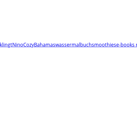
klingt
Nino
Cozy
Bahamas
wassermalbuch
smoothies
e-books 