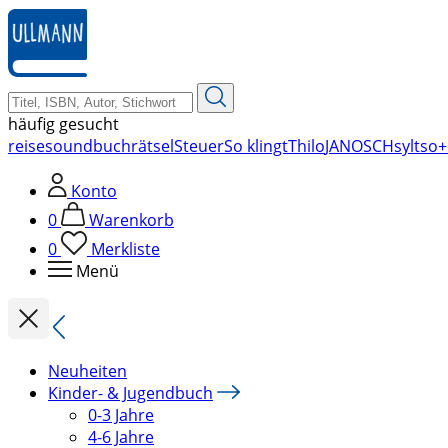
zum
Hauptinhalt
springen
häufig gesucht
reise
soundbuch
rätsel
Steuer
So klingt
Thilo
JANOSCH
sylt
so+
Konto
0
Warenkorb
0
Merkliste
Menü
Neuheiten
Kinder- & Jugendbuch
0-3 Jahre
4-6 Jahre