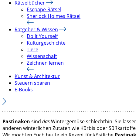
Rätselbücher
Escpape-Rätsel
Sherlock Holmes Rätsel
Ratgeber & Wissen
Do It Yourself
Kulturgeschichte
Tiere
Wissenschaft
Zeichnen lernen
Kunst & Architektur
Steuern sparen
E-Books
Pastinaken
sind
das
Wintergemüse schlechthin. Sie lassen
anderen winterlichen Zutaten wie Kürbis oder Süßkartof
Wir möchten Euch heute ein Rezept für köstliche
Pastinak