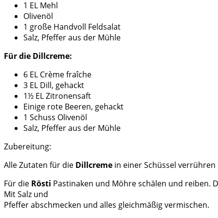
1 EL Mehl
Olivenöl
1 große Handvoll Feldsalat
Salz, Pfeffer aus der Mühle
Für die Dillcreme:
6 EL Crème fraîche
3 EL Dill, gehackt
1½ EL Zitronensaft
Einige rote Beeren, gehackt
1 Schuss Olivenöl
Salz, Pfeffer aus der Mühle
Zubereitung:
Alle Zutaten für die
Dillcreme
in einer Schüssel verrühren 
Für die
Rösti
Pastinaken und Möhre schälen und reiben. Di
Mit Salz und
Pfeffer abschmecken und alles gleichmäßig vermischen.