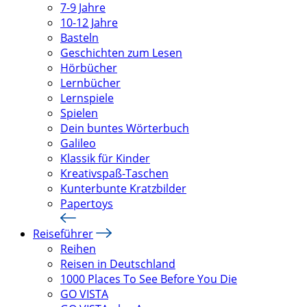
7-9 Jahre
10-12 Jahre
Basteln
Geschichten zum Lesen
Hörbücher
Lernbücher
Lernspiele
Spielen
Dein buntes Wörterbuch
Galileo
Klassik für Kinder
Kreativspaß-Taschen
Kunterbunte Kratzbilder
Papertoys
Reiseführer
Reihen
Reisen in Deutschland
1000 Places To See Before You Die
GO VISTA