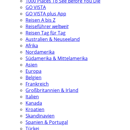
1000 Places To See Before You Die
GO VISTA
GO VISTA plus App
Reisen A bis Z
Reiseführer
weltweit
Reisen Tag für Tag
Australien & Neuseeland
Afrika
Nordamerika
Südamerika & Mittelamerika
Asien
Europa
Belgien
Frankreich
Großbritannien & Irland
Italien
Kanada
Kroatien
Skandinavien
Spanien & Portugal
Türkei