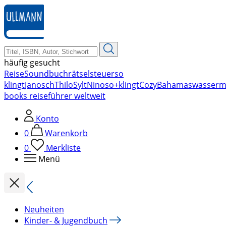
zum
Hauptinhalt
springen
häufig gesucht
Reise
Soundbuch
rätsel
steuer
so
klingt
Janosch
Thilo
Sylt
Nino
so+klingt
Cozy
Bahamas
wasserm
books reiseführer weltweit
Konto
0
Warenkorb
0
Merkliste
Menü
Neuheiten
Kinder- & Jugendbuch