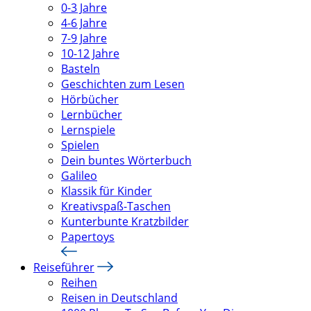
0-3 Jahre
4-6 Jahre
7-9 Jahre
10-12 Jahre
Basteln
Geschichten zum Lesen
Hörbücher
Lernbücher
Lernspiele
Spielen
Dein buntes Wörterbuch
Galileo
Klassik für Kinder
Kreativspaß-Taschen
Kunterbunte Kratzbilder
Papertoys
Reiseführer
Reihen
Reisen in Deutschland