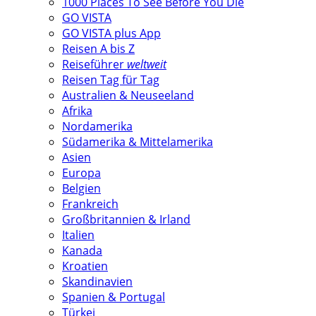
1000 Places To See Before You Die
GO VISTA
GO VISTA plus App
Reisen A bis Z
Reiseführer
weltweit
Reisen Tag für Tag
Australien & Neuseeland
Afrika
Nordamerika
Südamerika & Mittelamerika
Asien
Europa
Belgien
Frankreich
Großbritannien & Irland
Italien
Kanada
Kroatien
Skandinavien
Spanien & Portugal
Türkei