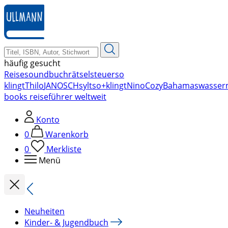
zum
Hauptinhalt
springen
häufig gesucht
Reise
soundbuch
rätsel
steuer
so
klingt
Thilo
JANOSCH
sylt
so+klingt
Nino
Cozy
Bahamas
wasser
books reiseführer weltweit
Konto
0
Warenkorb
0
Merkliste
Menü
Neuheiten
Kinder- & Jugendbuch