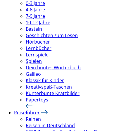
0-3 Jahre
4-6 Jahre
7-9 Jahre
10-12 Jahre
Basteln
Geschichten zum Lesen
Hörbücher
Lernbücher
Lernspiele
Spielen
Dein buntes Wörterbuch
Galileo
Klassik für Kinder
Kreativspaß-Taschen
Kunterbunte Kratzbilder
Papertoys
Reiseführer
Reihen
Reisen in Deutschland