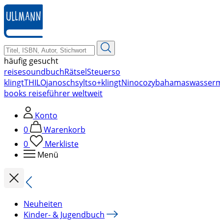
zum
Hauptinhalt
springen
häufig gesucht
reise
soundbuch
Rätsel
Steuer
so
klingt
THILO
janosch
sylt
so+klingt
Nino
cozy
bahamas
wasser
books reiseführer weltweit
Konto
0
Warenkorb
0
Merkliste
Menü
Neuheiten
Kinder- & Jugendbuch