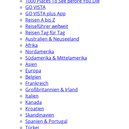
1000 Places To See Before You Die
GO VISTA
GO VISTA plus App
Reisen A bis Z
Reiseführer
weltweit
Reisen Tag für Tag
Australien & Neuseeland
Afrika
Nordamerika
Südamerika & Mittelamerika
Asien
Europa
Belgien
Frankreich
Großbritannien & Irland
Italien
Kanada
Kroatien
Skandinavien
Spanien & Portugal
Türkei