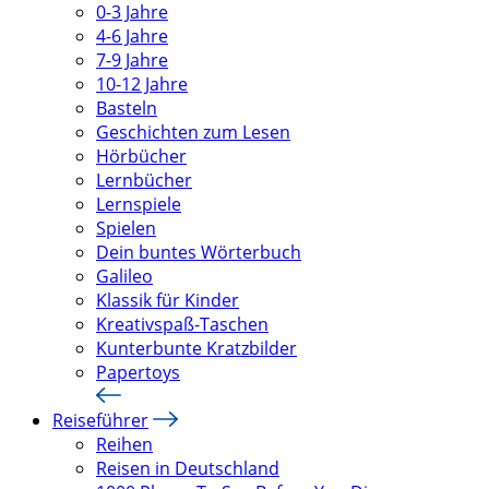
0-3 Jahre
4-6 Jahre
7-9 Jahre
10-12 Jahre
Basteln
Geschichten zum Lesen
Hörbücher
Lernbücher
Lernspiele
Spielen
Dein buntes Wörterbuch
Galileo
Klassik für Kinder
Kreativspaß-Taschen
Kunterbunte Kratzbilder
Papertoys
Reiseführer
Reihen
Reisen in Deutschland