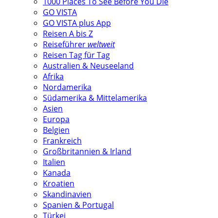
1000 Places To See Before You Die
GO VISTA
GO VISTA plus App
Reisen A bis Z
Reiseführer
weltweit
Reisen Tag für Tag
Australien & Neuseeland
Afrika
Nordamerika
Südamerika & Mittelamerika
Asien
Europa
Belgien
Frankreich
Großbritannien & Irland
Italien
Kanada
Kroatien
Skandinavien
Spanien & Portugal
Türkei