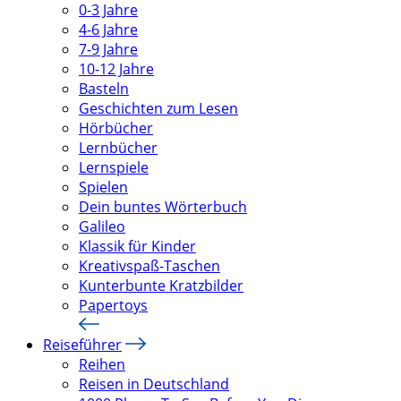
0-3 Jahre
4-6 Jahre
7-9 Jahre
10-12 Jahre
Basteln
Geschichten zum Lesen
Hörbücher
Lernbücher
Lernspiele
Spielen
Dein buntes Wörterbuch
Galileo
Klassik für Kinder
Kreativspaß-Taschen
Kunterbunte Kratzbilder
Papertoys
Reiseführer
Reihen
Reisen in Deutschland