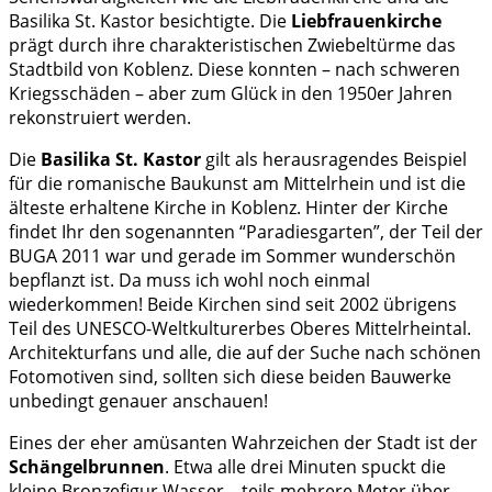
Basilika St. Kastor besichtigte. Die
Liebfrauenkirche
prägt durch ihre charakteristischen Zwiebeltürme das
Stadtbild von Koblenz. Diese konnten – nach schweren
Kriegsschäden – aber zum Glück in den 1950er Jahren
rekonstruiert werden.
Die
Basilika St. Kastor
gilt als herausragendes Beispiel
für die romanische Baukunst am Mittelrhein und ist die
älteste erhaltene Kirche in Koblenz. Hinter der Kirche
findet Ihr den sogenannten “Paradiesgarten”, der Teil der
BUGA 2011 war und gerade im Sommer wunderschön
bepflanzt ist. Da muss ich wohl noch einmal
wiederkommen! Beide Kirchen sind seit 2002 übrigens
Teil des UNESCO-Weltkulturerbes Oberes Mittelrheintal.
Architekturfans und alle, die auf der Suche nach schönen
Fotomotiven sind, sollten sich diese beiden Bauwerke
unbedingt genauer anschauen!
Eines der eher amüsanten Wahrzeichen der Stadt ist der
Schängelbrunnen
. Etwa alle drei Minuten spuckt die
kleine Bronzefigur Wasser – teils mehrere Meter über