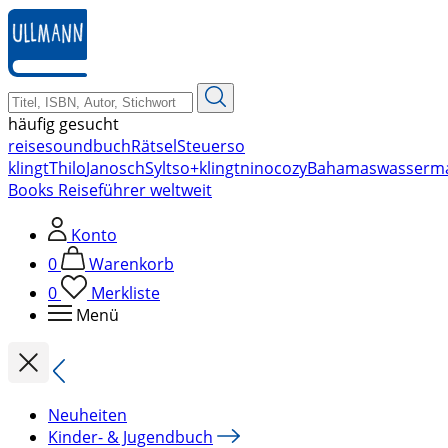
zum
Hauptinhalt
springen
häufig gesucht
reise
soundbuch
Rätsel
Steuer
so
klingt
Thilo
Janosch
Sylt
so+klingt
nino
cozy
Bahamas
wasserm
Books Reiseführer weltweit
Konto
0
Warenkorb
0
Merkliste
Menü
Neuheiten
Kinder- & Jugendbuch