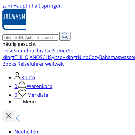
zum Hauptinhalt springen
häufig gesucht
reise
Soundbuch
rätsel
Steuer
So
klingt
THILO
JANOSCH
Sylt
so+klingt
Nino
Cozy
Bahamas
wasse
Books Reiseführer weltweit
Konto
0
Warenkorb
0
Merkliste
Menü
Neuheiten