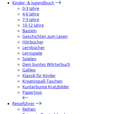
Kinder- & Jugendbuch
0-3 Jahre
4-6 Jahre
7-9 Jahre
10-12 Jahre
Basteln
Geschichten zum Lesen
Hörbücher
Lernbücher
Lernspiele
Spielen
Dein buntes Wörterbuch
Galileo
Klassik für Kinder
Kreativspaß-Taschen
Kunterbunte Kratzbilder
Papertoys
Reiseführer
Reihen