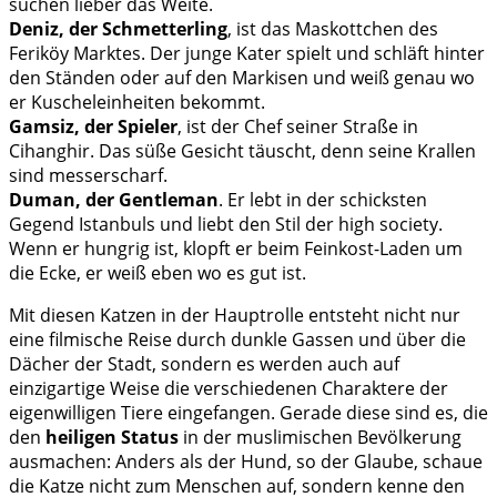
suchen lieber das Weite.
Deniz, der Schmetterling
, ist das Maskottchen des
Feriköy Marktes. Der junge Kater spielt und schläft hinter
den Ständen oder auf den Markisen und weiß genau wo
er Kuscheleinheiten bekommt.
Gamsiz, der Spieler
, ist der Chef seiner Straße in
Cihanghir. Das süße Gesicht täuscht, denn seine Krallen
sind messerscharf.
Duman, der Gentleman
. Er lebt in der schicksten
Gegend Istanbuls und liebt den Stil der high society.
Wenn er hungrig ist, klopft er beim Feinkost-Laden um
die Ecke, er weiß eben wo es gut ist.
Mit diesen Katzen in der Hauptrolle entsteht nicht nur
eine filmische Reise durch dunkle Gassen und über die
Dächer der Stadt, sondern es werden auch auf
einzigartige Weise die verschiedenen Charaktere der
eigenwilligen Tiere eingefangen. Gerade diese sind es, die
den
heiligen Status
in der muslimischen Bevölkerung
ausmachen: Anders als der Hund, so der Glaube, schaue
die Katze nicht zum Menschen auf, sondern kenne den