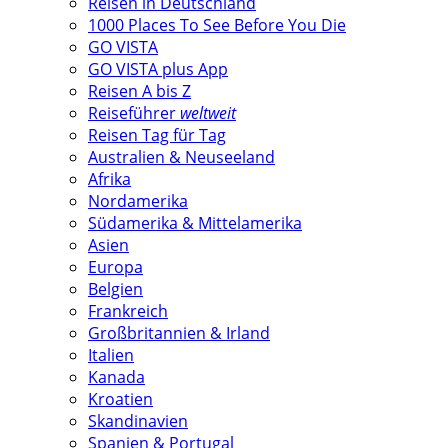
Reisen in Deutschland
1000 Places To See Before You Die
GO VISTA
GO VISTA plus App
Reisen A bis Z
Reiseführer
weltweit
Reisen Tag für Tag
Australien & Neuseeland
Afrika
Nordamerika
Südamerika & Mittelamerika
Asien
Europa
Belgien
Frankreich
Großbritannien & Irland
Italien
Kanada
Kroatien
Skandinavien
Spanien & Portugal