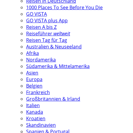
Reisen in Deutschland
1000 Places To See Before You Die
GO VISTA
GO VISTA plus App
Reisen A bis Z
Reiseführer
weltweit
Reisen Tag für Tag
Australien & Neuseeland
Afrika
Nordamerika
Südamerika & Mittelamerika
Asien
Europa
Belgien
Frankreich
Großbritannien & Irland
Italien
Kanada
Kroatien
Skandinavien
Spanien & Portugal