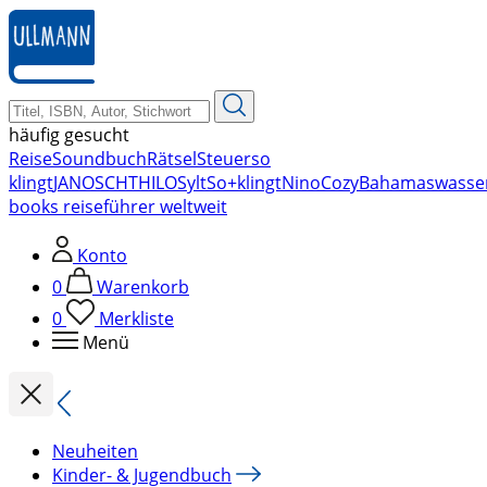
zum
Hauptinhalt
springen
häufig gesucht
Reise
Soundbuch
Rätsel
Steuer
so
klingt
JANOSCH
THILO
Sylt
So+klingt
Nino
Cozy
Bahamas
wasse
books reiseführer weltweit
Konto
0
Warenkorb
0
Merkliste
Menü
Neuheiten
Kinder- & Jugendbuch