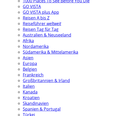
1000 Places To See Before You Die
GO VISTA
GO VISTA plus App
Reisen A bis Z
Reiseführer
weltweit
Reisen Tag für Tag
Australien & Neuseeland
Afrika
Nordamerika
Südamerika & Mittelamerika
Asien
Europa
Belgien
Frankreich
Großbritannien & Irland
Italien
Kanada
Kroatien
Skandinavien
Spanien & Portugal
Türkei