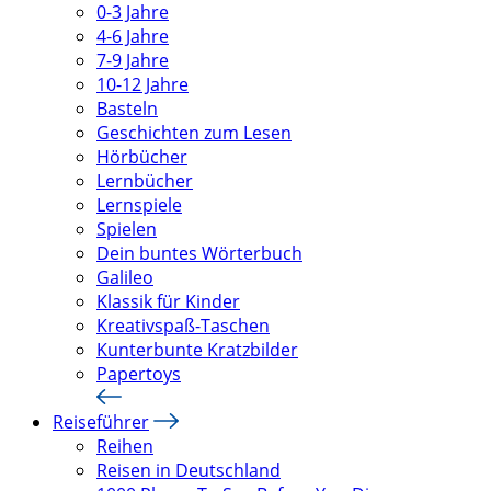
0-3 Jahre
4-6 Jahre
7-9 Jahre
10-12 Jahre
Basteln
Geschichten zum Lesen
Hörbücher
Lernbücher
Lernspiele
Spielen
Dein buntes Wörterbuch
Galileo
Klassik für Kinder
Kreativspaß-Taschen
Kunterbunte Kratzbilder
Papertoys
Reiseführer
Reihen
Reisen in Deutschland