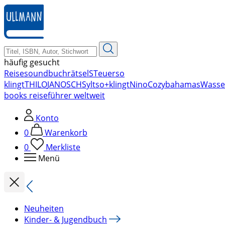
zum
Hauptinhalt
springen
häufig gesucht
Reise
soundbuch
rätsel
STeuer
so
klingt
THILO
JANOSCH
Sylt
so+klingt
Nino
Cozy
bahamas
Wasse
books reiseführer weltweit
Konto
0
Warenkorb
0
Merkliste
Menü
Neuheiten
Kinder- & Jugendbuch