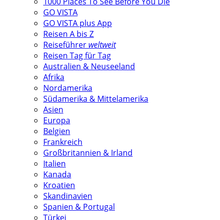
1000 Places To See Before You Die
GO VISTA
GO VISTA plus App
Reisen A bis Z
Reiseführer
weltweit
Reisen Tag für Tag
Australien & Neuseeland
Afrika
Nordamerika
Südamerika & Mittelamerika
Asien
Europa
Belgien
Frankreich
Großbritannien & Irland
Italien
Kanada
Kroatien
Skandinavien
Spanien & Portugal
Türkei