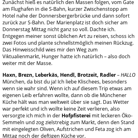
Zunächst hieß es natürlich den Massen folgen, vom Gate
am Flughafen in die S-Bahn, kurzer Zwischenstopp am
Hotel nahe der Donnersbergerbrücke und dann sofort
zurück zur S-Bahn. Der Marienplatz ist doch sicher am
Donnerstag Mittag nicht ganz so voll. Dachte ich.
Entgegen meiner sonst üblichen Art zu reisen, schoss ich
zwei Fotos und plante schnellstmöglich meinen Rückzug.
Das Hinweisschild wies mir den Weg zum
Viktualienmarkt, Hunger hatte ich natürlich – also doch
weiter mit der Masse.
Haxn, Brezn, Leberkäs, Hendl, Brotzeit, Radler
–
HALLO
München, da bist du ja! Ich liebe Klischees, besonders
wenn sie wahr sind. Wenn ich auf diesem Trip etwas am
eigenen Leib erfahren wollte, dann ob die Münchener
Küche hält was man weltweit über sie sagt. Das Wetter
war perfekt und ich wollte keine Zeit verlieren, also
versorgte ich mich in der
Hofpfisterei
mit leckeren Öko-
Semmeln und zog zielstrebig zum Markt, denn den Stand
mit eingelegten Oliven, Aufstrichen und Feta zog ich am
Mittag noch der deftigen Küche vor.