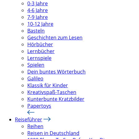
0-3 Jahre
4-6 Jahre
7-9 Jahre
10-12 Jahre
Basteln
Geschichten zum Lesen
Hörbücher
Lernbücher
Lernspiele
Spielen
Dein buntes Wörterbuch
Galileo
Klassik für Kinder
Kreativspaß-Taschen
Kunterbunte Kratzbilder
Papertoys
Reiseführer
Reihen
Reisen in Deutschland