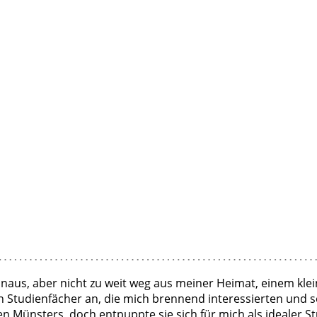
inaus, aber nicht zu weit weg aus meiner Heimat, einem kle
tudienfächer an, die mich brennend interessierten und so 
Münsters, doch entpuppte sie sich für mich als idealer Stud