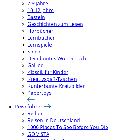
7-9 Jahre
10-12 Jahre
Basteln
Geschichten zum Lesen
Hörbücher
Lernbücher
Lernspiele
Spielen
Dein buntes Wörterbuch
Galileo
Klassik für Kinder
Kreativspaß-Taschen
Kunterbunte Kratzbilder
Papertoys
Reiseführer
Reihen
Reisen in Deutschland
1000 Places To See Before You Die
GO VISTA