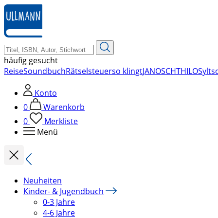
zum
Hauptinhalt
springen
häufig gesucht
Reise
Soundbuch
Rätsel
steuer
so klingt
JANOSCH
THILO
Sylt
s
Konto
0
Warenkorb
0
Merkliste
Menü
Neuheiten
Kinder- & Jugendbuch
0-3 Jahre
4-6 Jahre