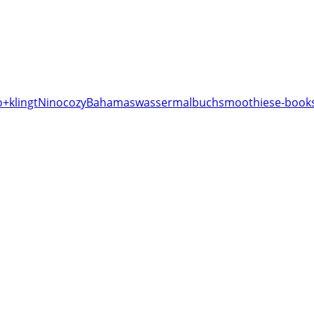
o+klingt
Nino
cozy
Bahamas
wassermalbuch
smoothies
e-books