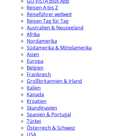
GO VISTA plus App
Reisen A bis Z
Reiseführer
weltweit
Reisen Tag für Tag
Australien & Neuseeland
Afrika
Nordamerika
Südamerika & Mittelamerika
Asien
Europa
Belgien
Frankreich
Großbritannien & Irland
Italien
Kanada
Kroatien
Skandinavien
Spanien & Portugal
Türkei
Österreich & Schweiz
USA