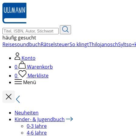
zum
Hauptinhalt
springen
häufig gesucht
Reise
soundbuch
Rätsel
steuer
So klingt
Thilo
janosch
Sylt
so+k
Konto
0
Warenkorb
0
Merkliste
Menü
Neuheiten
Kinder- & Jugendbuch
0-3 Jahre
4-6 Jahre