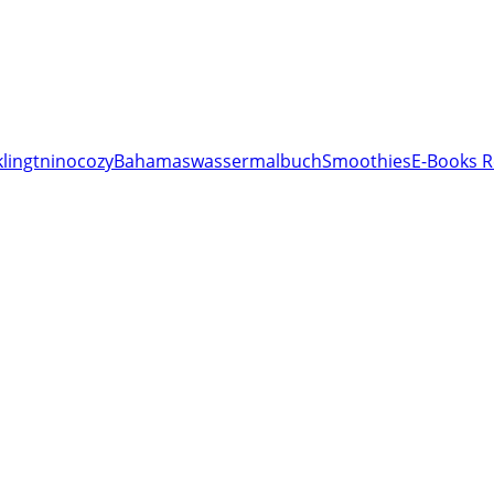
lingt
nino
cozy
Bahamas
wassermalbuch
Smoothies
E-Books R