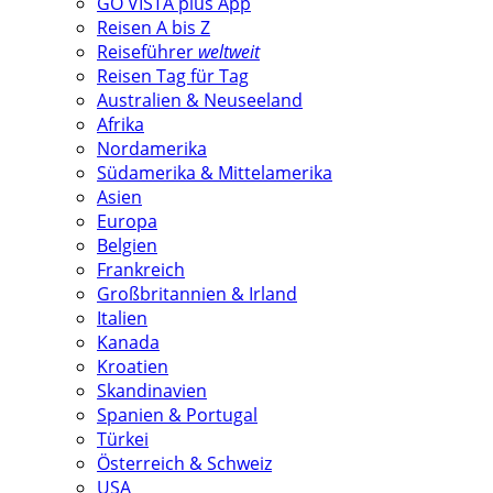
GO VISTA plus App
Reisen A bis Z
Reiseführer
weltweit
Reisen Tag für Tag
Australien & Neuseeland
Afrika
Nordamerika
Südamerika & Mittelamerika
Asien
Europa
Belgien
Frankreich
Großbritannien & Irland
Italien
Kanada
Kroatien
Skandinavien
Spanien & Portugal
Türkei
Österreich & Schweiz
USA