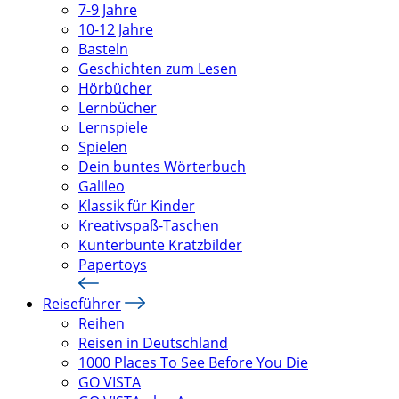
7-9 Jahre
10-12 Jahre
Basteln
Geschichten zum Lesen
Hörbücher
Lernbücher
Lernspiele
Spielen
Dein buntes Wörterbuch
Galileo
Klassik für Kinder
Kreativspaß-Taschen
Kunterbunte Kratzbilder
Papertoys
Reiseführer
Reihen
Reisen in Deutschland
1000 Places To See Before You Die
GO VISTA