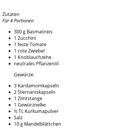
Zutaten
Für 4 Portionen
300 g Basmatireis
1 Zucchini
1 feste Tomate
1 rote Zwiebel
1 Knoblauchzehe
neutrales Pflanzenöl
Gewürze:
3 Kardamomkapseln
2 Sternaniskapseln
1 Zimtstange
1 Gewürznelke
½ TL Kurkumapulver
Salz
10 g Mandelblättchen