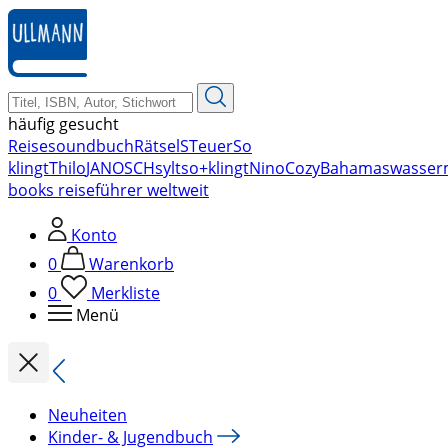
zum
Hauptinhalt
springen
häufig gesucht
Reise
soundbuch
Rätsel
STeuer
So
klingt
Thilo
JANOSCH
sylt
so+klingt
Nino
Cozy
Bahamas
wasser
books reiseführer weltweit
Konto
0
Warenkorb
0
Merkliste
Menü
Neuheiten
Kinder- & Jugendbuch