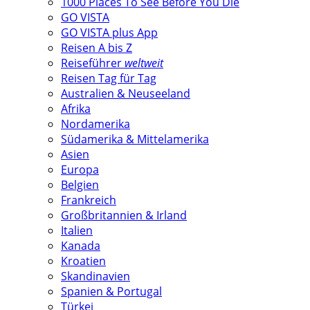
1000 Places To See Before You Die
GO VISTA
GO VISTA plus App
Reisen A bis Z
Reiseführer
weltweit
Reisen Tag für Tag
Australien & Neuseeland
Afrika
Nordamerika
Südamerika & Mittelamerika
Asien
Europa
Belgien
Frankreich
Großbritannien & Irland
Italien
Kanada
Kroatien
Skandinavien
Spanien & Portugal
Türkei