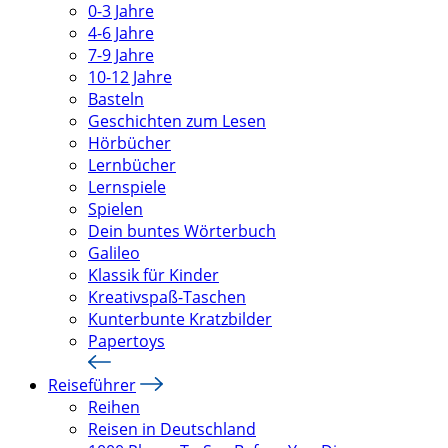
0-3 Jahre
4-6 Jahre
7-9 Jahre
10-12 Jahre
Basteln
Geschichten zum Lesen
Hörbücher
Lernbücher
Lernspiele
Spielen
Dein buntes Wörterbuch
Galileo
Klassik für Kinder
Kreativspaß-Taschen
Kunterbunte Kratzbilder
Papertoys
Reiseführer
Reihen
Reisen in Deutschland