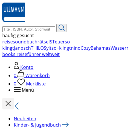
zum
Hauptinhalt
springen
häufig gesucht
reise
soundbuch
rätsel
STeuer
so
klingt
Janosch
THILO
Sylt
so+klingt
nino
Cozy
Bahamas
Wasser
books reiseführer weltweit
Konto
0
Warenkorb
0
Merkliste
Menü
Neuheiten
Kinder- & Jugendbuch