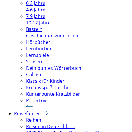
0-3 Jahre
4-6 Jahre
7-9 Jahre
10-12 Jahre
Basteln
Geschichten zum Lesen
Hörbücher
Lernbücher
Lernspiele
Spielen
Dein buntes Wörterbuch
Galileo
Klassik für Kinder
Kreativspaß-Taschen
Kunterbunte Kratzbilder
Papertoys
Reiseführer
Reihen
Reisen in Deutschland