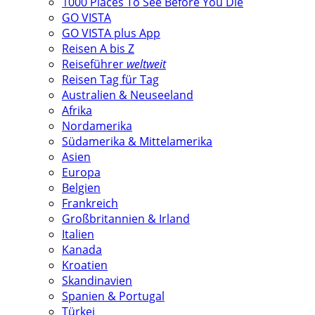
1000 Places To See Before You Die
GO VISTA
GO VISTA plus App
Reisen A bis Z
Reiseführer
weltweit
Reisen Tag für Tag
Australien & Neuseeland
Afrika
Nordamerika
Südamerika & Mittelamerika
Asien
Europa
Belgien
Frankreich
Großbritannien & Irland
Italien
Kanada
Kroatien
Skandinavien
Spanien & Portugal
Türkei