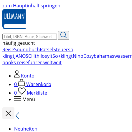
zum Hauptinhalt springen
häufig gesucht
Reise
Soundbuch
Rätsel
Steuer
so
klingt
JANOSCH
thilo
sylt
So+klingt
Nino
Cozy
bahamas
wasser
books reiseführer weltweit
Konto
0
Warenkorb
0
Merkliste
Menü
Neuheiten