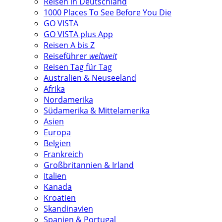
Reisen in Deutschland
1000 Places To See Before You Die
GO VISTA
GO VISTA plus App
Reisen A bis Z
Reiseführer
weltweit
Reisen Tag für Tag
Australien & Neuseeland
Afrika
Nordamerika
Südamerika & Mittelamerika
Asien
Europa
Belgien
Frankreich
Großbritannien & Irland
Italien
Kanada
Kroatien
Skandinavien
Spanien & Portugal