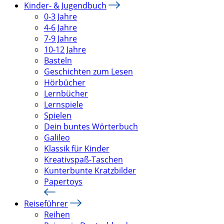
Kinder- & Jugendbuch
0-3 Jahre
4-6 Jahre
7-9 Jahre
10-12 Jahre
Basteln
Geschichten zum Lesen
Hörbücher
Lernbücher
Lernspiele
Spielen
Dein buntes Wörterbuch
Galileo
Klassik für Kinder
Kreativspaß-Taschen
Kunterbunte Kratzbilder
Papertoys
Reiseführer
Reihen