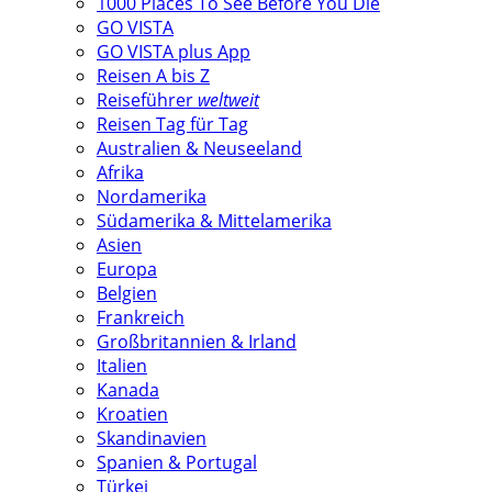
1000 Places To See Before You Die
GO VISTA
GO VISTA plus App
Reisen A bis Z
Reiseführer
weltweit
Reisen Tag für Tag
Australien & Neuseeland
Afrika
Nordamerika
Südamerika & Mittelamerika
Asien
Europa
Belgien
Frankreich
Großbritannien & Irland
Italien
Kanada
Kroatien
Skandinavien
Spanien & Portugal
Türkei