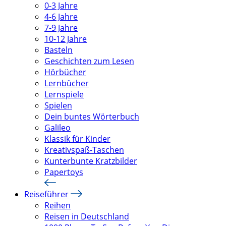
0-3 Jahre
4-6 Jahre
7-9 Jahre
10-12 Jahre
Basteln
Geschichten zum Lesen
Hörbücher
Lernbücher
Lernspiele
Spielen
Dein buntes Wörterbuch
Galileo
Klassik für Kinder
Kreativspaß-Taschen
Kunterbunte Kratzbilder
Papertoys
Reiseführer
Reihen
Reisen in Deutschland