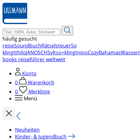
zum
Hauptinhalt
springen
häufig gesucht
reise
Soundbuch
Rätsel
steuer
So
klingt
thilo
JANOSCH
Sylt
so+klingt
nino
Cozy
Bahamas
Wasser
books reiseführer weltweit
Konto
0
Warenkorb
0
Merkliste
Menü
Neuheiten
Kinder- & Jugendbuch