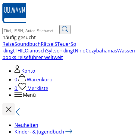
zum
Hauptinhalt
springen
häufig gesucht
Reise
Soundbuch
Rätsel
STeuer
So
klingt
THILO
Janosch
Sylt
so+klingt
Nino
Cozy
bahamas
Wasser
books reiseführer weltweit
Konto
0
Warenkorb
0
Merkliste
Menü
Neuheiten
Kinder- & Jugendbuch