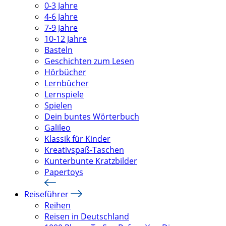
0-3 Jahre
4-6 Jahre
7-9 Jahre
10-12 Jahre
Basteln
Geschichten zum Lesen
Hörbücher
Lernbücher
Lernspiele
Spielen
Dein buntes Wörterbuch
Galileo
Klassik für Kinder
Kreativspaß-Taschen
Kunterbunte Kratzbilder
Papertoys
Reiseführer
Reihen
Reisen in Deutschland