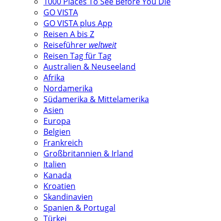
1000 Places To See Before You Die
GO VISTA
GO VISTA plus App
Reisen A bis Z
Reiseführer
weltweit
Reisen Tag für Tag
Australien & Neuseeland
Afrika
Nordamerika
Südamerika & Mittelamerika
Asien
Europa
Belgien
Frankreich
Großbritannien & Irland
Italien
Kanada
Kroatien
Skandinavien
Spanien & Portugal
Türkei