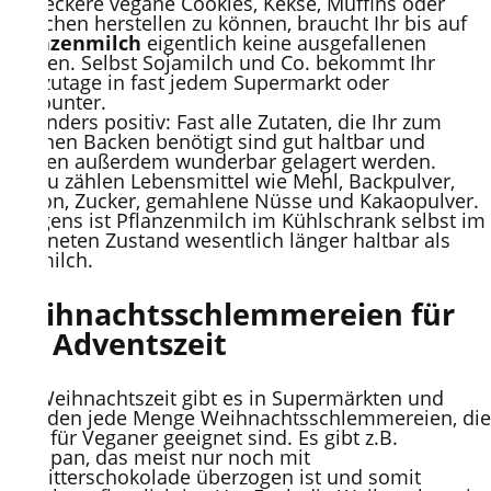
Um leckere vegane Cookies, Kekse, Muffins oder
Plätzchen herstellen zu können, braucht Ihr bis auf
Pflanzenmilch
eigentlich keine ausgefallenen
Zutaten. Selbst Sojamilch und Co. bekommt Ihr
heutzutage in fast jedem Supermarkt oder
Discounter.
Besonders positiv: Fast alle Zutaten, die Ihr zum
veganen Backen benötigt sind gut haltbar und
können außerdem wunderbar gelagert werden.
Hierzu zählen Lebensmittel wie Mehl, Backpulver,
Natron, Zucker, gemahlene Nüsse und Kakaopulver.
Übrigens ist Pflanzenmilch im Kühlschrank selbst im
geöffneten Zustand wesentlich länger haltbar als
Kuhmilch.
Weihnachtsschlemmereien für
die Adventszeit
Zur Weihnachtszeit gibt es in Supermärkten und
Bioläden jede Menge Weihnachtsschlemmereien, die
auch für Veganer geeignet sind. Es gibt z.B.
Marzipan, das meist nur noch mit
Zartbitterschokolade überzogen ist und somit