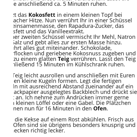
Masse anschließend ca. 5 Minuten ruhen.
Erhitzt das
Kokosfett
in einem kleinen Topf bei
schwacher Hitze. Nun verrührt Ihr in einer Schüssel
die Leinsamenmasse, den Rapadura-Zucker, das
Kokosfett und das Vanilleextrakt.
In einer zweiten Schüssel vermischt Ihr Mehl, Natron
und Salz und gebt alles zur ersten Masse hinzu.
Verrührt alles gut miteinander. Schokolade,
Haferflocken und geriebene Kokosnuss zugeben und
alles zu einem glatten
Teig
verrühren. Lasst den Teig
anschließend 15 Minuten im Kühlschrank ruhen.
Den Teig leicht ausrollen und anschließen mit Euren
Händen kleine Kugeln formen. Legt die fertigen
Kugeln mit ausreichend Abstand zueinander auf ein
mit Backpapier ausgelegtes Backblech und drückt sie
leicht an. Ich nehme zum Andrücken immer gerne
einen kleinen Löffel oder eine Gabel. Die Plätzchen
kommen nun für 16 Minuten in den
Ofen
.
Lasst die Kekse auf einem Rost abkühlen. Frisch aus
dem Ofen sind sie übrigens besonders knusprig und
schmecken richtig lecker.