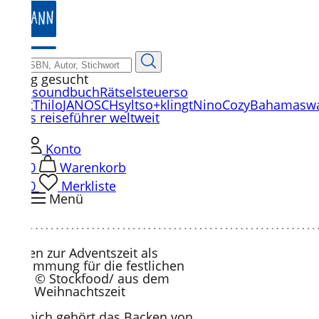
zum
Hauptinhalt
springen
häufig gesucht
Reise
soundbuch
Rätsel
steuer
so
klingt
Thilo
JANOSCH
sylt
so+klingt
Nino
Cozy
Bahamas
w
books reiseführer weltweit
Konto
0
Warenkorb
0
Merkliste
Menü
Backen zur Adventszeit als
Einstimmung für die festlichen
Tage, © Stockfood/ aus dem
Buch Weihnachtszeit
Für mich gehört das Backen von