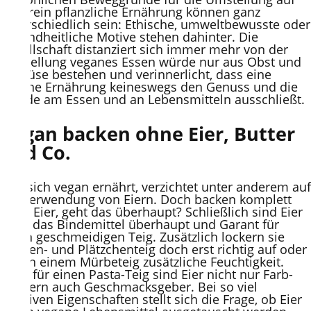
eine rein pflanzliche Ernährung können ganz
unterschiedlich sein: Ethische, umweltbewusste oder
gesundheitliche Motive stehen dahinter. Die
Gesellschaft distanziert sich immer mehr von der
Vorstellung veganes Essen würde nur aus Obst und
Gemüse bestehen und verinnerlicht, dass eine
vegane Ernährung keineswegs den Genuss und die
Freude am Essen und an Lebensmitteln ausschließt.
Vegan backen ohne Eier, Butter
und Co.
Wer sich vegan ernährt, verzichtet unter anderem auf
die Verwendung von Eiern. Doch backen komplett
ohne Eier, geht das überhaupt? Schließlich sind Eier
doch das Bindemittel überhaupt und Garant für
einen geschmeidigen Teig. Zusätzlich lockern sie
Kuchen- und Plätzchenteig doch erst richtig auf oder
geben einem Mürbeteig zusätzliche Feuchtigkeit.
Auch für einen Pasta-Teig sind Eier nicht nur Farb-
sondern auch Geschmacksgeber. Bei so viel
positiven Eigenschaften stellt sich die Frage, ob Eier