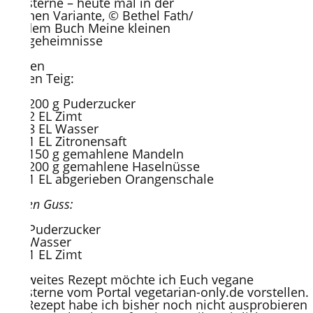
Zimtsterne – heute mal in der
veganen Variante, © Bethel Fath/
aus dem Buch Meine kleinen
Backgeheimnisse
Zutaten
für den Teig:
200 g Puderzucker
2 EL Zimt
8 EL Wasser
1 EL Zitronensaft
150 g gemahlene Mandeln
200 g gemahlene Haselnüsse
1 EL abgerieben Orangenschale
für den Guss:
Puderzucker
Wasser
1 EL Zimt
Als zweites Rezept möchte ich Euch vegane
Zimtsterne vom Portal vegetarian-only.de vorstellen.
Das Rezept habe ich bisher noch nicht ausprobieren