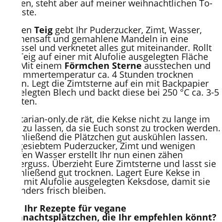
können, steht aber auf meiner weihnachtlichen To-
Do-Liste.
Für den
Teig
gebt Ihr Puderzucker, Zimt, Wasser,
Zitronensaft und gemahlene Mandeln in eine
Schüssel und verknetet alles gut miteinander. Rollt
den Teig auf einer mit Alufolie ausgelegten Fläche
aus. Mit einem
Förmchen Sterne
ausstechen und
bei Zimmertemperatur ca. 4 Stunden trocknen
lassen. Legt die Zimtsterne auf ein mit Backpapier
ausgelegten Blech und backt diese bei 250 °C ca. 3-5
Minuten.
Vegetarian-only.de rät, die Kekse nicht zu lange im
Ofen zu lassen, da sie Euch sonst zu trocken werden.
Anschließend die Plätzchen gut auskühlen lassen.
Aus gesiebtem Puderzucker, Zimt und wenigen
Tropfen Wasser erstellt Ihr nun einen zähen
Zuckerguss. Überzieht Eure Zimtsterne und lasst sie
anschließend gut trocknen. Lagert Eure Kekse in
einer mit Alufolie ausgelegten Keksdose, damit sie
besonders frisch bleiben.
Habt Ihr Rezepte für vegane
Weihnachtsplätzchen, die Ihr empfehlen könnt?