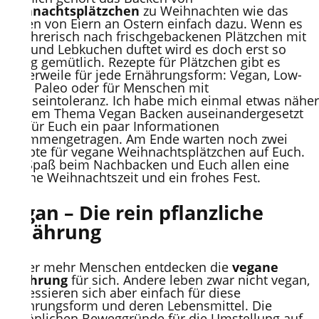
Weihnachtsplätzchen
zu Weihnachten wie das
Färben von Eiern an Ostern einfach dazu. Wenn es
verführerisch nach frischgebackenen Plätzchen mit
Zimt und Lebkuchen duftet wird es doch erst so
richtig gemütlich. Rezepte für Plätzchen gibt es
mittlerweile für jede Ernährungsform: Vegan, Low-
Carb, Paleo oder für Menschen mit
Laktoseintoleranz. Ich habe mich einmal etwas näher
mit dem Thema Vegan Backen auseinandergesetzt
und für Euch ein paar Informationen
zusammengetragen. Am Ende warten noch zwei
Rezepte für vegane Weihnachtsplätzchen auf Euch.
Viel Spaß beim Nachbacken und Euch allen eine
schöne Weihnachtszeit und ein frohes Fest.
Vegan – Die rein pflanzliche
Ernährung
Immer mehr Menschen entdecken die
vegane
Ernährung
für sich. Andere leben zwar nicht vegan,
interessieren sich aber einfach für diese
Ernährungsform und deren Lebensmittel. Die
persönlichen Beweggründe für die Umstellung auf