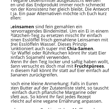
durch vegane Lebensmittel ausgetauscht werden
können und das Endprodukt immer noch schmeckt
und von der Konsistenz her gleich bleibt. Die Antwort
lautet ja. Ein paar Alternativen möchte ich Euch kurz
vorstellen:
Leinsamen
sind fein gemahlen ein
hervorragendes Bindemittel. Um ein Ei in einem
Plätzchen-Teig zu ersetzen mischt Ihr einfach
einen Esslöffel frisch gemahlene Leinsamen mit
drei Esslöffeln Wasser. Dieses Prinzip
funktioniert auch super mit
Chia-Samen
.
Für Waffel oder Rührkuchen könnt Ihr statt Eier
einfach Sojamehl verwenden.
Wenn Ihr den Teig locker und saftig haben wollt,
dann versucht es doch mal mit
Fruchtpürees
.
In diesem Fall könnt Ihr statt auf Eier einfach auf
Bananen zurückgreifen.
Hier noch eine kleine Anmerkung: Falls in Euren
Rezepten Butter auf der Zutatenliste steht, so tauscht
diese einfach durch pflanzliche Margarine oder
Kokosfett aus. So könnt Ihr fast jedes Rezept
kinderleicht auf eine vegane Ernährung anpassen.