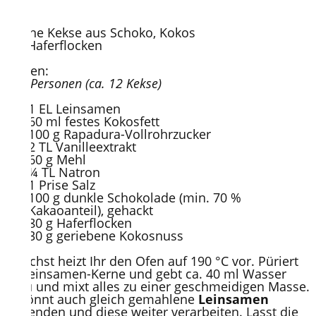
Vegane Kekse aus Schoko, Kokos
und Haferflocken
Zutaten:
für 4 Personen (ca. 12 Kekse)
1 EL Leinsamen
60 ml festes Kokosfett
100 g Rapadura-Vollrohrzucker
2 TL Vanilleextrakt
60 g Mehl
¼ TL Natron
1 Prise Salz
100 g dunkle Schokolade (min. 70 %
Kakaoanteil), gehackt
80 g Haferflocken
30 g geriebene Kokosnuss
Zunächst heizt Ihr den Ofen auf 190 °C vor. Püriert
die Leinsamen-Kerne und gebt ca. 40 ml Wasser
hinzu und mixt alles zu einer geschmeidigen Masse.
Ihr könnt auch gleich gemahlene
Leinsamen
verwenden und diese weiter verarbeiten. Lasst die