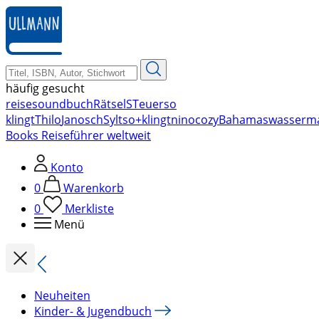
zum
Hauptinhalt
springen
häufig gesucht
reise
soundbuch
Rätsel
STeuer
so
klingt
Thilo
Janosch
Sylt
so+klingt
nino
cozy
Bahamas
wasserm
Books Reiseführer weltweit
Konto
0
Warenkorb
0
Merkliste
Menü
Neuheiten
Kinder- & Jugendbuch