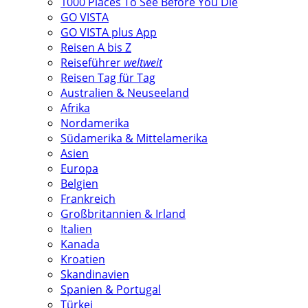
1000 Places To See Before You Die
GO VISTA
GO VISTA plus App
Reisen A bis Z
Reiseführer
weltweit
Reisen Tag für Tag
Australien & Neuseeland
Afrika
Nordamerika
Südamerika & Mittelamerika
Asien
Europa
Belgien
Frankreich
Großbritannien & Irland
Italien
Kanada
Kroatien
Skandinavien
Spanien & Portugal
Türkei