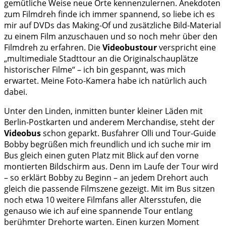
gemütliche Weise neue Orte kennenzulernen. Anekdoten
zum Filmdreh finde ich immer spannend, so liebe ich es
mir auf DVDs das Making-Of und zusätzliche Bild-Material
zu einem Film anzuschauen und so noch mehr über den
Filmdreh zu erfahren. Die
Videobustour
verspricht eine
„multimediale Stadttour an die Originalschauplätze
historischer Filme“ – ich bin gespannt, was mich
erwartet. Meine Foto-Kamera habe ich natürlich auch
dabei.
Unter den Linden, inmitten bunter kleiner Läden mit
Berlin-Postkarten und anderem Merchandise, steht der
Videobus
schon geparkt. Busfahrer Olli und Tour-Guide
Bobby begrüßen mich freundlich und ich suche mir im
Bus gleich einen guten Platz mit Blick auf den vorne
montierten Bildschirm aus. Denn im Laufe der Tour wird
– so erklärt Bobby zu Beginn – an jedem Drehort auch
gleich die passende Filmszene gezeigt. Mit im Bus sitzen
noch etwa 10 weitere Filmfans aller Altersstufen, die
genauso wie ich auf eine spannende Tour entlang
berühmter Drehorte warten. Einen kurzen Moment