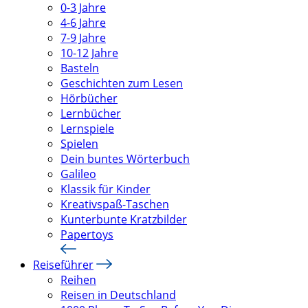
0-3 Jahre
4-6 Jahre
7-9 Jahre
10-12 Jahre
Basteln
Geschichten zum Lesen
Hörbücher
Lernbücher
Lernspiele
Spielen
Dein buntes Wörterbuch
Galileo
Klassik für Kinder
Kreativspaß-Taschen
Kunterbunte Kratzbilder
Papertoys
Reiseführer
Reihen
Reisen in Deutschland