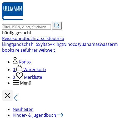
zum
Hauptinhalt
springen
häufig gesucht
Reise
soundbuch
rätsel
steuer
so
klingt
janosch
Thilo
Sylt
so+klingt
Nino
cozy
Bahamas
wasserm
books reiseführer weltweit
Konto
0
Warenkorb
0
Merkliste
Menü
Neuheiten
Kinder- & Jugendbuch