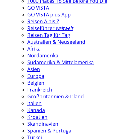
1000 Places To See Before You Die
GO VISTA
GO VISTA plus App
Reisen A bis Z
Reiseführer
weltweit
Reisen Tag für Tag
Australien & Neuseeland
Afrika
Nordamerika
Südamerika & Mittelamerika
Asien
Europa
Belgien
Frankreich
Großbritannien & Irland
Italien
Kanada
Kroatien
Skandinavien
Spanien & Portugal
Türkei