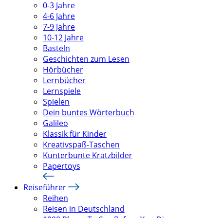
0-3 Jahre
4-6 Jahre
7-9 Jahre
10-12 Jahre
Basteln
Geschichten zum Lesen
Hörbücher
Lernbücher
Lernspiele
Spielen
Dein buntes Wörterbuch
Galileo
Klassik für Kinder
Kreativspaß-Taschen
Kunterbunte Kratzbilder
Papertoys
Reiseführer
Reihen
Reisen in Deutschland