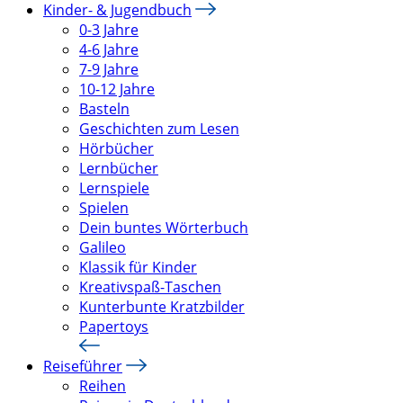
Kinder- & Jugendbuch
0-3 Jahre
4-6 Jahre
7-9 Jahre
10-12 Jahre
Basteln
Geschichten zum Lesen
Hörbücher
Lernbücher
Lernspiele
Spielen
Dein buntes Wörterbuch
Galileo
Klassik für Kinder
Kreativspaß-Taschen
Kunterbunte Kratzbilder
Papertoys
Reiseführer
Reihen