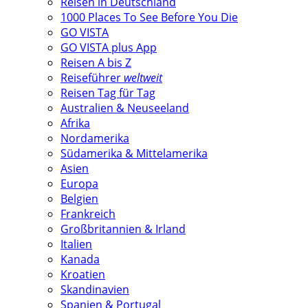
Reisen in Deutschland
1000 Places To See Before You Die
GO VISTA
GO VISTA plus App
Reisen A bis Z
Reiseführer
weltweit
Reisen Tag für Tag
Australien & Neuseeland
Afrika
Nordamerika
Südamerika & Mittelamerika
Asien
Europa
Belgien
Frankreich
Großbritannien & Irland
Italien
Kanada
Kroatien
Skandinavien
Spanien & Portugal