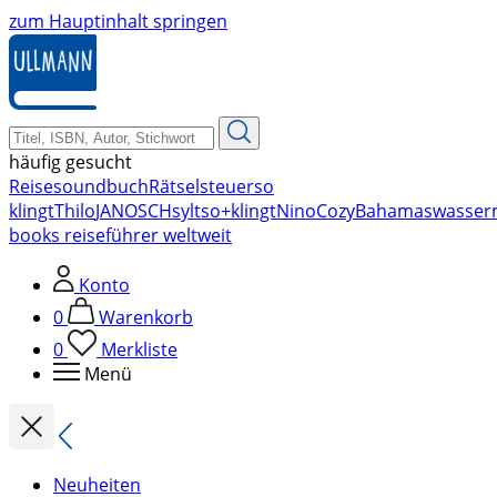
zum Hauptinhalt springen
häufig gesucht
Reise
soundbuch
Rätsel
steuer
so
klingt
Thilo
JANOSCH
sylt
so+klingt
Nino
Cozy
Bahamas
wasser
books reiseführer weltweit
Konto
0
Warenkorb
0
Merkliste
Menü
Neuheiten